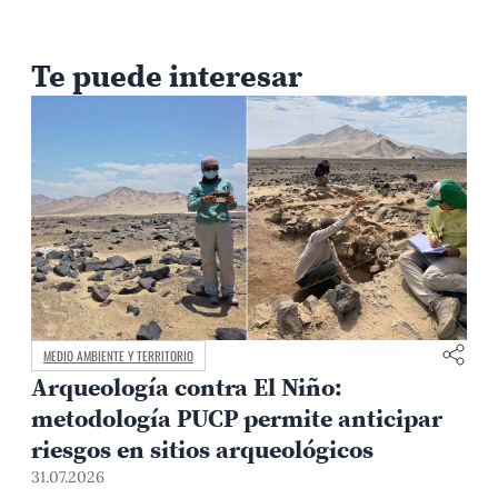
Te puede interesar
MEDIO AMBIENTE Y TERRITORIO
Arqueología contra El Niño:
metodología PUCP permite anticipar
3
riesgos en sitios arqueológicos
31.07.2026