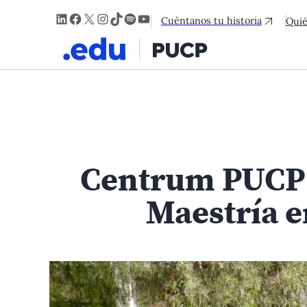
LinkedIn
Facebook
X
Instagram
TikTok
Spotify
YouTube
Cuéntanos tu historia
Qui
Centrum PUCP y
Maestría e