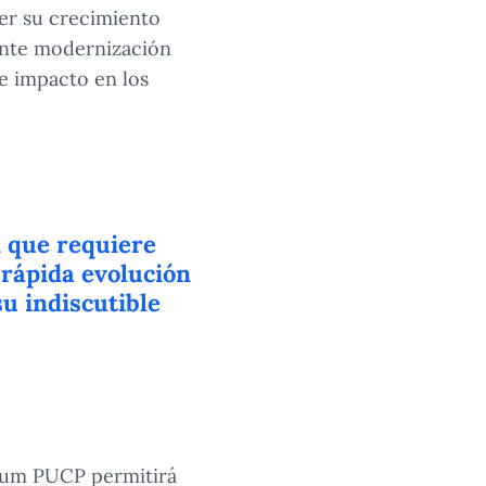
cer su crecimiento
ante modernización
le impacto en los
n que requiere
 rápida evolución
su indiscutible
trum PUCP permitirá