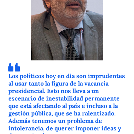
Los políticos hoy en día son imprudentes
al usar tanto la figura de la vacancia
presidencial. Esto nos lleva a un
escenario de inestabilidad permanente
que está afectando al país e incluso a la
gestión pública, que se ha ralentizado.
Además tenemos un problema de
intolerancia, de querer imponer ideas y