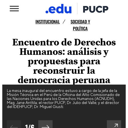
INSTITUCIONAL
SOCIEDAD Y
/
POLÍTICA
Encuentro de Derechos
Humanos: análisis y
propuestas para
reconstruir la
democracia peruana
La mesa inaugural del encuentro estuvo a cargo de la jefa de la
Misión Técnica en el Perú de la Oficina del Alto Comisionado de
las Naciones Unidas para los Derechos Humanos (ACNUDH),
Mag. Jane Anttila; el rector PUCP, Dr. Julio del Valle; y el director
del IDEHPUCP, Dr. Miguel Giusti.
1
/
6