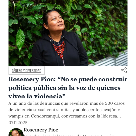
GÉNERO Y DIVERSIDAD
Rosemery Pioc: “No se puede construir
política pública sin la voz de quienes
viven la violencia”
A un año de las denuncias que revelaron más de 500 casos
de violencia sexual contra niñas y adolescentes awajún y
wampis en Condorcanqui, conversamos con la lideresa
Rosemery Pioc en el marco del seminario "La justicia en
07.11.2025
debate: la interculturalidad ante la violencia de género",
Rosemery Pioc
evento coorganizado por la PUCP, sobre la situación actual