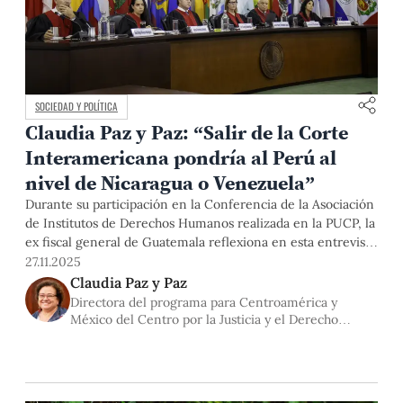
SOCIEDAD Y POLÍTICA
Claudia Paz y Paz: “Salir de la Corte
Interamericana pondría al Perú al
nivel de Nicaragua o Venezuela”
Durante su participación en la Conferencia de la Asociación
de Institutos de Derechos Humanos realizada en la PUCP, la
ex fiscal general de Guatemala reflexiona en esta entrevista
sobre el retroceso que se viene dando en la región en
27.11.2025
materia de derechos humanos, y advierte que una salida del
Claudia Paz y Paz
Perú del sistema interamericano tendría graves
Directora del programa para Centroamérica y
consecuencias para la justicia y la democracia.
México del Centro por la Justicia y el Derecho
Internacional (Cejil)