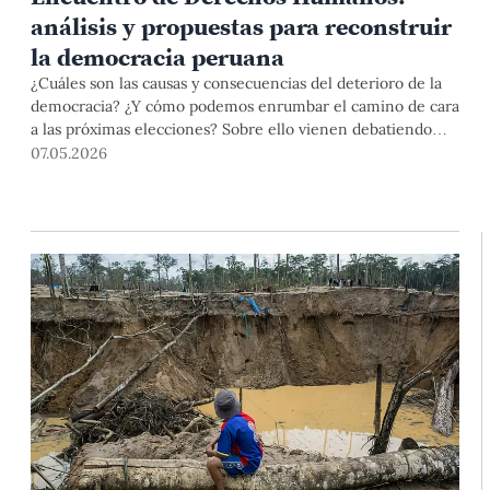
análisis y propuestas para reconstruir
la democracia peruana
¿Cuáles son las causas y consecuencias del deterioro de la
democracia? ¿Y cómo podemos enrumbar el camino de cara
a las próximas elecciones? Sobre ello vienen debatiendo
expertos nacionales e internacionales en el “XXI Encuentro
07.05.2026
de Derechos Humanos. Recuperar la democracia: la
urgencia del Estado de derecho”.