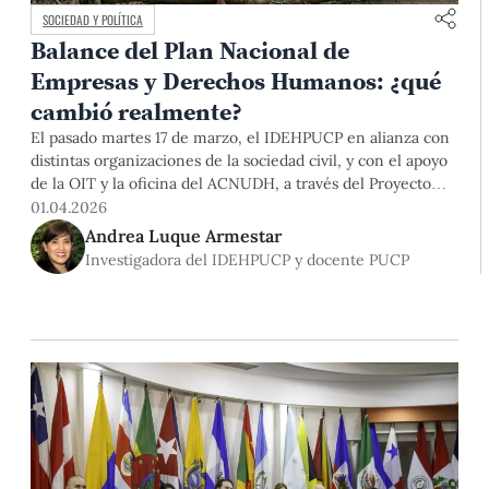
SOCIEDAD Y POLÍTICA
Balance del Plan Nacional de
Empresas y Derechos Humanos: ¿qué
cambió realmente?
El pasado martes 17 de marzo, el IDEHPUCP en alianza con
distintas organizaciones de la sociedad civil, y con el apoyo
de la OIT y la oficina del ACNUDH, a través del Proyecto
Conducta Empresarial Responsable en América Latina y El
01.04.2026
Caribe, presentó el informe «Del compromiso al resultado.
Andrea Luque Armestar
Evaluación de la implementación del Plan
Investigadora del IDEHPUCP y docente PUCP