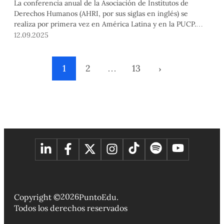
La conferencia anual de la Asociación de Institutos de
Derechos Humanos (AHRI, por sus siglas en inglés) se
realiza por primera vez en América Latina y en la PUCP.
Esta edición histórica reúne a especialistas de nuestra
12.09.2025
Universidad y a expertos internacionales en DD.HH. para
analizar el impacto de la criminalidad organizada y las
estrategias para enfrentarla.
1
2
…
13
›
2026
Copyright ©
PuntoEdu.
Todos los derechos reservados