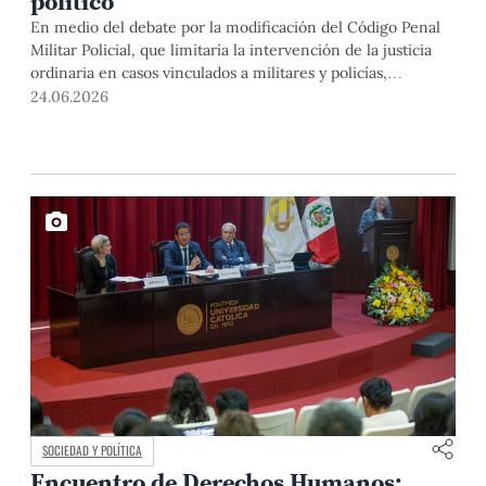
político
En medio del debate por la modificación del Código Penal
Militar Policial, que limitaría la intervención de la justicia
ordinaria en casos vinculados a militares y policías,
Elizabeth Salmón y Félix Reátegui analizan los riesgos para
24.06.2026
los derechos humanos y las tareas pendientes del próximo
gobierno.
SOCIEDAD Y POLÍTICA
Encuentro de Derechos Humanos: