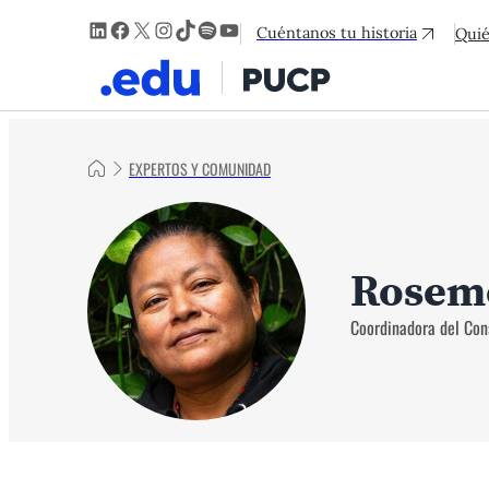
LinkedIn
Facebook
X
Instagram
TikTok
Spotify
YouTube
Cuéntanos tu historia
Qui
EXPERTOS Y COMUNIDAD
Rosem
Coordinadora del C