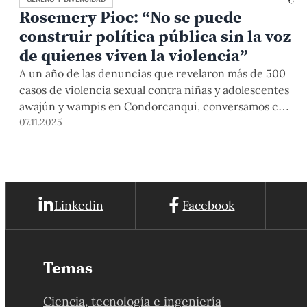
Rosemery Pioc: “No se puede
construir política pública sin la voz
de quienes viven la violencia”
A un año de las denuncias que revelaron más de 500
casos de violencia sexual contra niñas y adolescentes
awajún y wampis en Condorcanqui, conversamos con
la lideresa Rosemery Pioc en el marco del seminario
07.11.2025
"La justicia en debate: la interculturalidad ante la
violencia de género", evento coorganizado por la
PUCP, sobre la situación actual en su territorio y los
desafíos de una interculturalidad real.
Linkedin
Facebook
Temas
Ciencia, tecnología e ingeniería