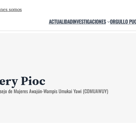
énes somos
ACTUALIDAD
INVESTIGACIONES
ORGULLO PU
ery Pioc
onsejo de Mujeres Awajún-Wampis Umukai Yawi (COMUAWUY)