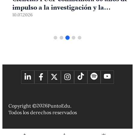
impulso a la investigación y la
0
formación científica
10.07.2026
2026
Copyright ©
PuntoEdu.
Todos los derechos reservados