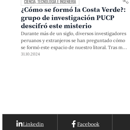
CIENCIA, TECNOLOGÍA E INGENIERÍA
¿Cómo se formó la Costa Verde?:
grupo de investigación PUCP
descifró este misterio
Durante más de un siglo, diversos investigadores
peruanos y extranjeros se han preguntado cómo
se formó este espacio de nuestro litoral. Tras más
de 8 años de trabajo, el Grupo de investigación en
31.10.2024
geología sedimentaria PUCP, liderado por el Dr.
Willem Viveen, ha encontrado que se debió a la
acción del río Rímac y lluvias provenientes del
Océano Atlántico. Conoce aquí la historia.
Linkedin
Facebook