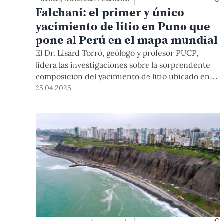
Falchani: el primer y único
yacimiento de litio en Puno que
pone al Perú en el mapa mundial
El Dr. Lisard Torró, geólogo y profesor PUCP,
lidera las investigaciones sobre la sorprendente
composición del yacimiento de litio ubicado en
Falchani, en las alturas de Puno, de características
25.04.2025
únicas en el mundo. Su trabajo pionero en el
estudio de litio, publicado en Scientific Report
del portafolio de Nature, proporciona
información crucial para su exploración en el
Perú de manera más eficaz y sostenible.