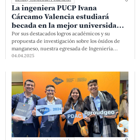
La ingeniera PUCP Ivana
Cárcamo Valencia estudiará
becada en la mejor universidad
del mundo en Geología: ETH
Por sus destacados logros académicos y su
Zúrich
propuesta de investigación sobre los óxidos de
manganeso, nuestra egresada de Ingeniería
Geológica ganó la beca en la Maestría en Ciencias
04.04.2025
de la Tierra de la ETH Zúrich y se convierte en la
primera peruana en lograrlo. Ivana cuenta que no
lo hubiera conseguido sin la formación de perfil
internacional y con enfoque de género que
recibió en la PUCP, y el apoyo de sus profesores.