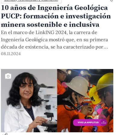
10 años de Ingeniería Geológica
PUCP: formación e investigación
minera sostenible e inclusiva
En el marco de LinkING 2024, la carrera de
Ingeniería Geológica mostró que, en su primera
década de existencia, se ha caracterizado por
brindar una sólida formación teórica y práctica
08.11.2024
orientada a la minería, con énfasis en la
responsabilidad social, una investigación que
empieza en pregrado y un fuerte componente en
internacionalización. También tuvo las
conferencias de destacados egresados, docentes,
personalidades del sector, y de la fundadora y
directora de la carrera Dra. Silvia Rosas.