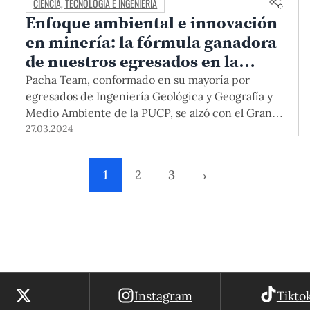
CIENCIA, TECNOLOGÍA E INGENIERÍA
Enfoque ambiental e innovación
en minería: la fórmula ganadora
de nuestros egresados en la
competencia internacional
Pacha Team, conformado en su mayoría por
Frank Arnott
egresados de Ingeniería Geológica y Geografía y
Medio Ambiente de la PUCP, se alzó con el Grand
Prize del Frank Arnott – Next Generation
27.03.2024
Explorers Award, concurso que consiste en
interpretar datos para hallar zonas que
1
2
3
›
potencialmente contienen minerales.
Instagram
Tikto