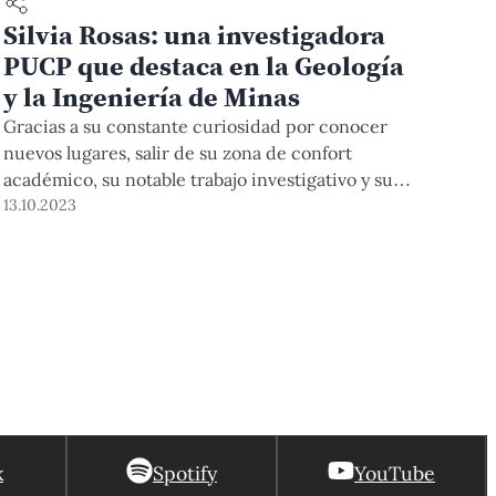
Silvia Rosas: una investigadora
PUCP que destaca en la Geología
y la Ingeniería de Minas
Gracias a su constante curiosidad por conocer
nuevos lugares, salir de su zona de confort
académico, su notable trabajo investigativo y su
experiencia nacional e internacional, la directora
13.10.2023
de la carrera de Ingeniería Geológica PUCP se ha
convertido en un referente de su área. De este
modo, demuestra que, en el sector minero y
geológico, las mujeres también marcan hitos.
k
Spotify
YouTube