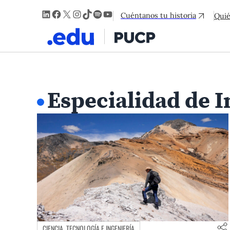
LinkedIn
Facebook
X
Instagram
TikTok
Spotify
YouTube
Cuéntanos tu historia
Qui
Especialidad de 
CIENCIA, TECNOLOGÍA E INGENIERÍA