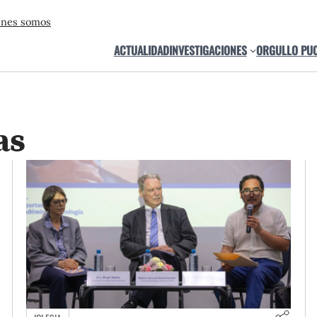
énes somos
ACTUALIDAD
INVESTIGACIONES
ORGULLO PU
as