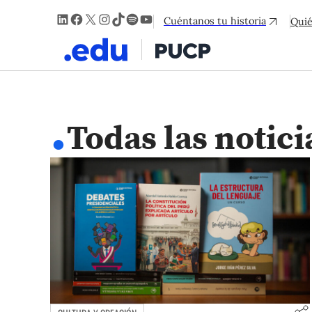
LinkedIn
Facebook
X
Instagram
TikTok
Spotify
YouTube
Cuéntanos tu historia
Qui
.
Todas las notici