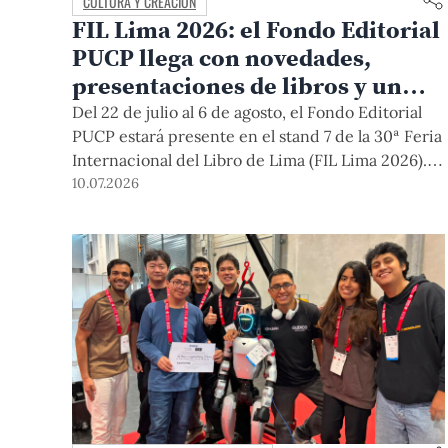
CULTURA Y CREACIÓN
FIL Lima 2026: el Fondo Editorial
PUCP llega con novedades,
presentaciones de libros y un
sorteo para sus lectores
Del 22 de julio al 6 de agosto, el Fondo Editorial
PUCP estará presente en el stand 7 de la 30ª Feria
Internacional del Libro de Lima (FIL Lima 2026).
Te invitamos a conocer nuestras novedades
10.07.2026
editoriales, asistir a cinco actividades literarias,
participar en el sorteo de 10 publicaciones y
disfrutar de una de las principales celebraciones
culturales del país.