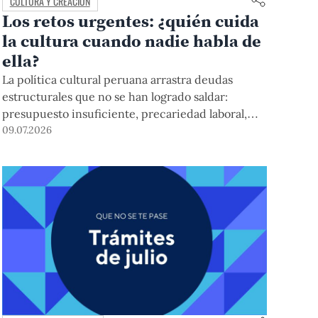
CULTURA Y CREACIÓN
Los retos urgentes: ¿quién cuida
la cultura cuando nadie habla de
ella?
La política cultural peruana arrastra deudas
estructurales que no se han logrado saldar:
presupuesto insuficiente, precariedad laboral,
centralismo y débil protección del patrimonio. A
09.07.2026
ello se suma una polémica ley recientemente
aprobada que podría excluir a creadores
formados en circuitos independientes,
trayectorias autodidactas, saberes comunitarios y
expresiones de arte popular. Especialistas PUCP
trazan la agenda cultural que el próximo gobierno
no podrá seguir postergando.