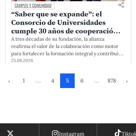
CAMPUS Y COMUNIDAD
“Saber que se expande”: el
Consorcio de Universidades
cumple 30 años de cooperación
académica y aporte al Perú
A tres décadas de su fundación, la alianza
reafirma el valor de la colaboración como motor
para fortalecer la formación integral y contribuir
al desarrollo del país. Integrado por la PUCP, la
25.06.2026
Universidad Peruana Cayetano Heredia, la
Universidad del Pacífico y la Universidad de Lima,
‹
1
…
4
5
6
…
878
›
este espacio impulsa iniciativas académicas y
culturales, y se pronuncia ante situaciones de
coyuntura relacionadas con la educación
superior. Así, en tiempos de polarización, sigue
apostando por el diálogo y la cooperación.
Instagram
Tikto