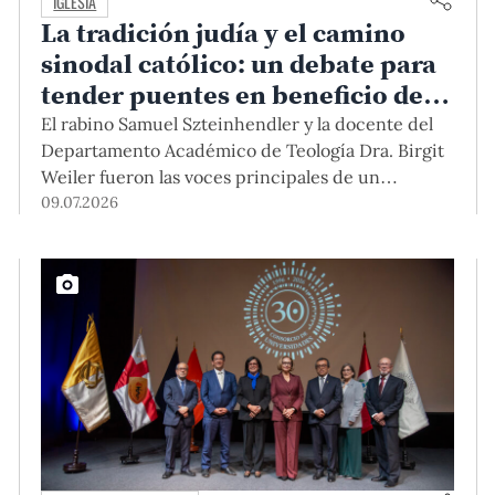
IGLESIA
La tradición judía y el camino
sinodal católico: un debate para
tender puentes en beneficio de la
sociedad
El rabino Samuel Szteinhendler y la docente del
Departamento Académico de Teología Dra. Birgit
Weiler fueron las voces principales de un
conversatorio realizado recientemente en la
09.07.2026
PUCP, en el cual se resaltó la importancia de
encontrar puntos en común entre ambas
religiones y avanzar juntos.