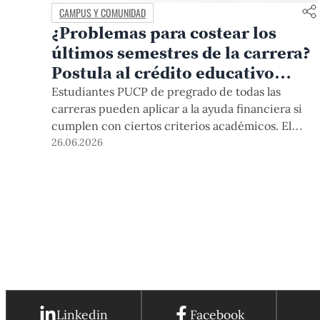
CAMPUS Y COMUNIDAD
¿Problemas para costear los
últimos semestres de la carrera?
Postula al crédito educativo
Escalo
Estudiantes PUCP de pregrado de todas las
carreras pueden aplicar a la ayuda financiera si
cumplen con ciertos criterios académicos. El
plazo vence el 30 de septiembre.
26.06.2026
Linkedin
Facebook