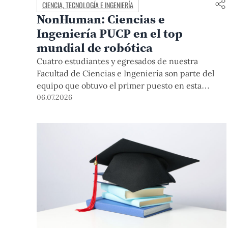
CIENCIA, TECNOLOGÍA E INGENIERÍA
NonHuman: Ciencias e
Ingeniería PUCP en el top
mundial de robótica
Cuatro estudiantes y egresados de nuestra
Facultad de Ciencias e Ingeniería son parte del
equipo que obtuvo el primer puesto en esta
competencia internacional. Durante su destacada
06.07.2026
participación desarrollaron soluciones en
robótica humanoide en un entorno internacional
de alta exigencia, donde la colaboración, la
experimentación y el intercambio académico
fueron tan determinantes como el desempeño
técnico.