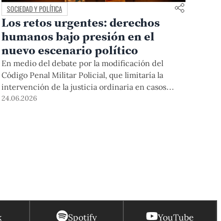
SOCIEDAD Y POLÍTICA
Los retos urgentes: derechos
humanos bajo presión en el
nuevo escenario político
En medio del debate por la modificación del
Código Penal Militar Policial, que limitaría la
intervención de la justicia ordinaria en casos
vinculados a militares y policías, Elizabeth Salmón
24.06.2026
y Félix Reátegui analizan los riesgos para los
derechos humanos y las tareas pendientes del
próximo gobierno.
k
Spotify
YouTube