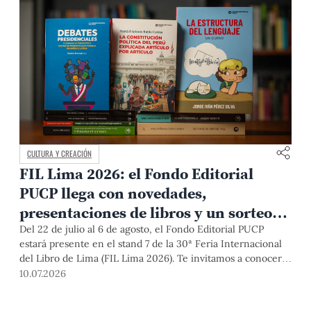
CULTURA Y CREACIÓN
FIL Lima 2026: el Fondo Editorial
PUCP llega con novedades,
presentaciones de libros y un sorteo
para sus lectores
Del 22 de julio al 6 de agosto, el Fondo Editorial PUCP
estará presente en el stand 7 de la 30ª Feria Internacional
del Libro de Lima (FIL Lima 2026). Te invitamos a conocer
nuestras novedades editoriales, asistir a cinco actividades
10.07.2026
literarias, participar en el sorteo de 10 publicaciones y
disfrutar de una de las principales celebraciones culturales