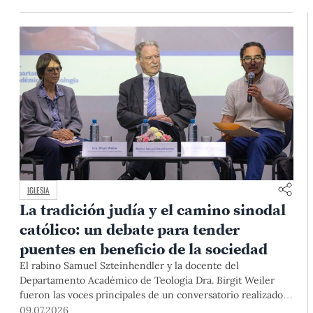
del país.
IGLESIA
La tradición judía y el camino sinodal
católico: un debate para tender
puentes en beneficio de la sociedad
El rabino Samuel Szteinhendler y la docente del
Departamento Académico de Teología Dra. Birgit Weiler
fueron las voces principales de un conversatorio realizado
recientemente en la PUCP, en el cual se resaltó la
09.07.2026