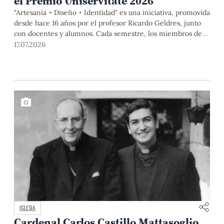
el Premio Uniservitate 2026
"Artesanía + Diseño + Identidad" es una iniciativa, promovida
desde hace 16 años por el profesor Ricardo Geldres, junto
con docentes y alumnos. Cada semestre, los miembros del
equipo y artistas populares desarrollan propuestas que
17.07.2026
contribuyen a mejorar la calidad de vida de los segundos y a
formar diseñadores capaces de comprender las necesidades
de las personas, así como a construir soluciones desde el
diálogo y la colaboración.
IGLESIA
Cardenal Carlos Castillo Mattasoglio