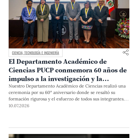
CIENCIA, TECNOLOGÍA E INGENIERÍA
El Departamento Académico de
Ciencias PUCP conmemora 60 años de
impulso a la investigación y la
formación científica
Nuestro Departamento Académico de Ciencias realizó una
ceremonia por su 60° aniversario donde se resaltó su
formación rigurosa y el esfuerzo de todos sus integrantes.
Desde su fundación, con 4 docentes, a tener, hasta el
10.07.2026
momento, más de 200 profesores, lo que permanece
constante es su compromiso con la excelencia en la
enseñanza y la investigación, y con seguir aportando a
nuestro país.