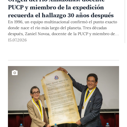
PUCP y miembro de la expedición
recuerda el hallazgo 30 años después
En 1996, un equipo multinacional confirmó el punto exacto
donde nace el río más largo del planeta. Tres décadas
después, Zaniel Novoa, docente de la PUCP y miembro de
esa expedición, reconstruye la historia que cambió los libros
15.07.2026
para siempre.