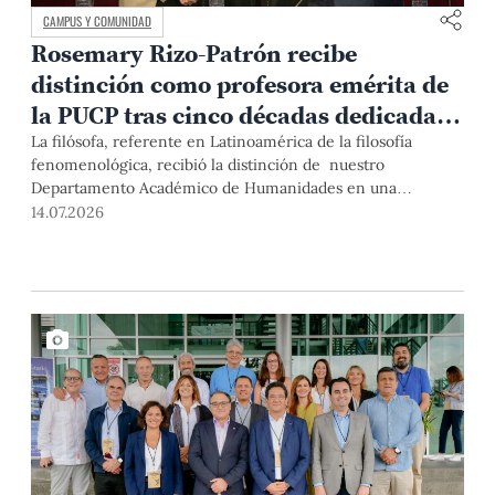
CAMPUS Y COMUNIDAD
Rosemary Rizo-Patrón recibe
distinción como profesora emérita de
la PUCP tras cinco décadas dedicadas
a la fenomenología
La filósofa, referente en Latinoamérica de la filosofía
fenomenológica, recibió la distinción de nuestro
Departamento Académico de Humanidades en una
ceremonia marcada por testimonios de colegas, exalumnos
14.07.2026
y autoridades de la Universidad.