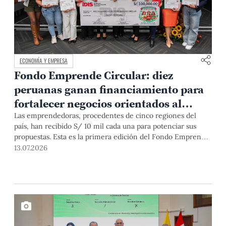
ECONOMÍA Y EMPRESA
Fondo Emprende Circular: diez
peruanas ganan financiamiento para
fortalecer negocios orientados al
desarrollo sostenible
Las emprendedoras, procedentes de cinco regiones del
país, han recibido S/ 10 mil cada una para potenciar sus
propuestas. Esta es la primera edición del Fondo Emprende
Circular: Mujeres Productivas para un Futuro Sostenible,
13.07.2026
organizado por el IDIS, la PUCP, la Cooperación Peruana
para el Desarrollo y la sociedad civil. Conoce algunas de sus
historias.