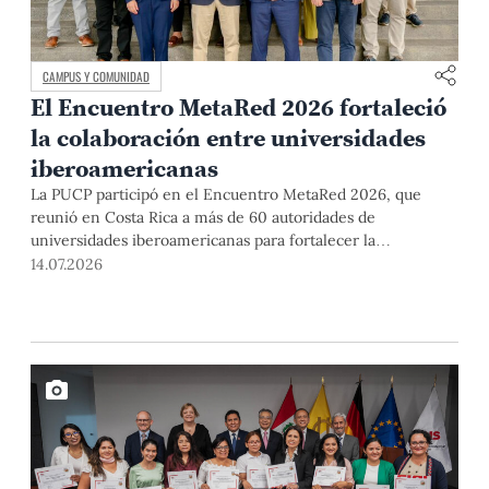
CAMPUS Y COMUNIDAD
El Encuentro MetaRed 2026 fortaleció
la colaboración entre universidades
iberoamericanas
La PUCP participó en el Encuentro MetaRed 2026, que
reunió en Costa Rica a más de 60 autoridades de
universidades iberoamericanas para fortalecer la
colaboración en transformación digital, emprendimiento y
14.07.2026
sostenibilidad.