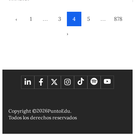
importancia de encontrar puntos en común entre ambas
religiones y avanzar juntos.
‹
1
…
3
4
5
…
878
›
2026
Copyright ©
PuntoEdu.
Todos los derechos reservados