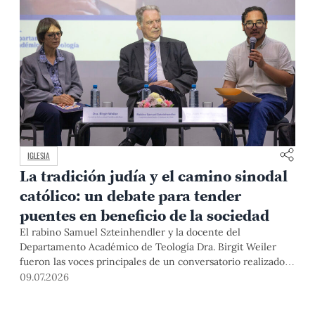
IGLESIA
La tradición judía y el camino sinodal
católico: un debate para tender
puentes en beneficio de la sociedad
El rabino Samuel Szteinhendler y la docente del
Departamento Académico de Teología Dra. Birgit Weiler
fueron las voces principales de un conversatorio realizado
recientemente en la PUCP, en el cual se resaltó la
09.07.2026
importancia de encontrar puntos en común entre ambas
religiones y avanzar juntos.