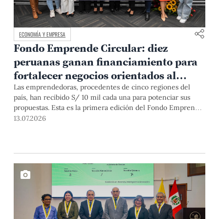
ECONOMÍA Y EMPRESA
Fondo Emprende Circular: diez
peruanas ganan financiamiento para
fortalecer negocios orientados al
desarrollo sostenible
Las emprendedoras, procedentes de cinco regiones del
país, han recibido S/ 10 mil cada una para potenciar sus
propuestas. Esta es la primera edición del Fondo Emprende
Circular: Mujeres Productivas para un Futuro Sostenible,
13.07.2026
organizado por el IDIS, la PUCP, la Cooperación Peruana
para el Desarrollo y la sociedad civil. Conoce algunas de sus
historias.