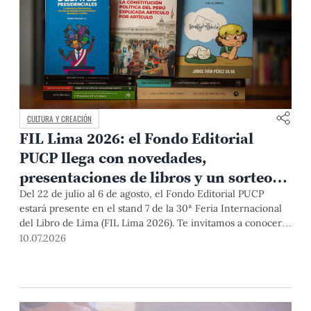
CULTURA Y CREACIÓN
FIL Lima 2026: el Fondo Editorial
PUCP llega con novedades,
presentaciones de libros y un sorteo
para sus lectores
Del 22 de julio al 6 de agosto, el Fondo Editorial PUCP
estará presente en el stand 7 de la 30ª Feria Internacional
del Libro de Lima (FIL Lima 2026). Te invitamos a conocer
nuestras novedades editoriales, asistir a cinco actividades
10.07.2026
literarias, participar en el sorteo de 10 publicaciones y
disfrutar de una de las principales celebraciones culturales
del país.