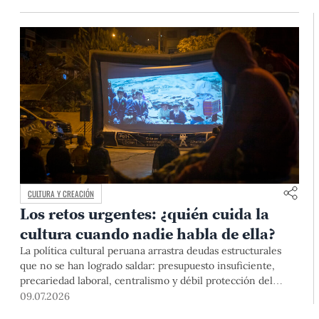
CULTURA Y CREACIÓN
Los retos urgentes: ¿quién cuida la
cultura cuando nadie habla de ella?
La política cultural peruana arrastra deudas estructurales
que no se han logrado saldar: presupuesto insuficiente,
precariedad laboral, centralismo y débil protección del
patrimonio. A ello se suma una polémica ley recientemente
09.07.2026
aprobada que podría excluir a creadores formados en