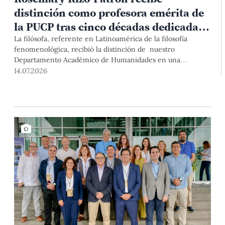
distinción como profesora emérita de
la PUCP tras cinco décadas dedicadas
a la fenomenología
La filósofa, referente en Latinoamérica de la filosofía
fenomenológica, recibió la distinción de nuestro
Departamento Académico de Humanidades en una
ceremonia marcada por testimonios de colegas, exalumnos
14.07.2026
y autoridades de la Universidad.