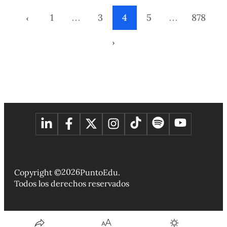
circuitos independientes, trayectorias autodidactas, saberes
comunitarios y expresiones de arte popular. Especialistas
‹
1
…
3
4
5
…
878
PUCP trazan la agenda cultural que el próximo gobierno no
podrá seguir postergando.
›
2026
Copyright ©
PuntoEdu.
Todos los derechos reservados