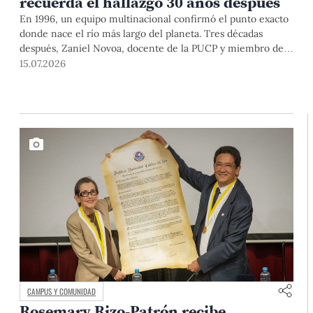
recuerda el hallazgo 30 años después
En 1996, un equipo multinacional confirmó el punto exacto
donde nace el río más largo del planeta. Tres décadas
después, Zaniel Novoa, docente de la PUCP y miembro de
esa expedición, reconstruye la historia que cambió los libros
15.07.2026
para siempre.
CAMPUS Y COMUNIDAD
Rosemary Rizo-Patrón recibe