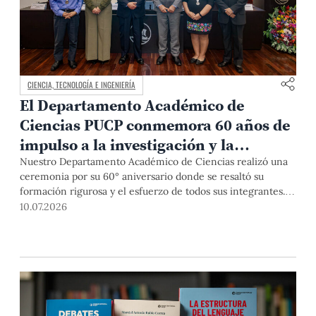
CIENCIA, TECNOLOGÍA E INGENIERÍA
El Departamento Académico de
Ciencias PUCP conmemora 60 años de
impulso a la investigación y la
formación científica
Nuestro Departamento Académico de Ciencias realizó una
ceremonia por su 60° aniversario donde se resaltó su
formación rigurosa y el esfuerzo de todos sus integrantes.
Desde su fundación, con 4 docentes, a tener, hasta el
10.07.2026
momento, más de 200 profesores, lo que permanece
constante es su compromiso con la excelencia en la
enseñanza y la investigación, y con seguir aportando a
nuestro país.