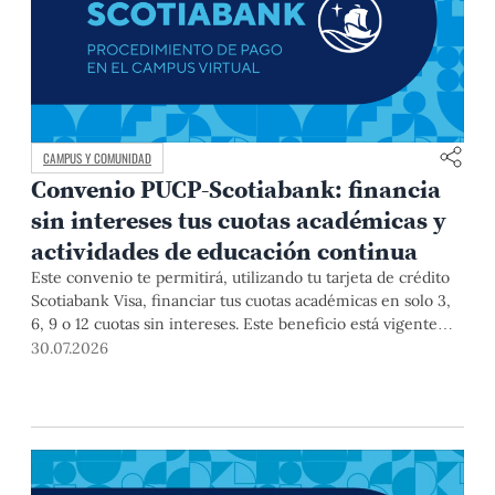
CAMPUS Y COMUNIDAD
Convenio PUCP-Scotiabank: financia
sin intereses tus cuotas académicas y
actividades de educación continua
Este convenio te permitirá, utilizando tu tarjeta de crédito
Scotiabank Visa, financiar tus cuotas académicas en solo 3,
6, 9 o 12 cuotas sin intereses. Este beneficio está vigente
hasta el 31 de diciembre de 2026, y aplica para pagos de
30.07.2026
pregrado, posgrado, así como deudas de ciclos anteriores,
trámites académicos, diplomaturas, programas, cursos o
talleres de educación continua que se pagan con tarjeta de
crédito a través del Campus Virtual.