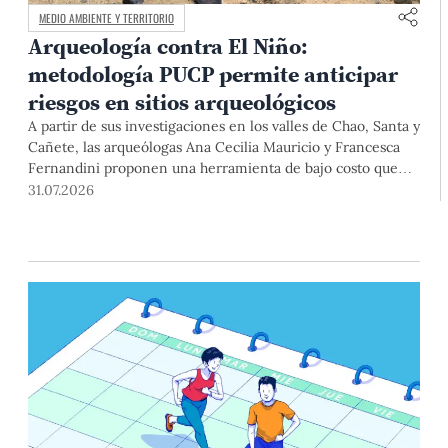
MEDIO AMBIENTE Y TERRITORIO
Arqueología contra El Niño:
metodología PUCP permite anticipar
riesgos en sitios arqueológicos
A partir de sus investigaciones en los valles de Chao, Santa y
Cañete, las arqueólogas Ana Cecilia Mauricio y Francesca
Fernandini proponen una herramienta de bajo costo que
combina datos abiertos, mapas, sistemas de información
31.07.2026
geográfica y trabajo de campo para identificar sitios
arqueológicos vulnerables ante lluvias, inundaciones,
deslizamientos y otros efectos asociados al fenómeno de El
Niño.