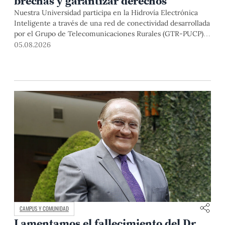
brechas y garantizar derechos
Nuestra Universidad participa en la Hidrovía Electrónica
Inteligente a través de una red de conectividad desarrollada
por el Grupo de Telecomunicaciones Rurales (GTR-PUCP)
desde el 2018. En esta nota repasamos cómo ha sido el
05.08.2026
desarrollo de esta red, sus aportes a la salud y la educación
de la zona, así como los alcances de la intervención de la
PUCP en el proyecto.
CAMPUS Y COMUNIDAD
Lamentamos el fallecimiento del Dr.