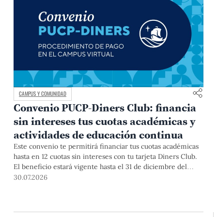
CAMPUS Y COMUNIDAD
Convenio PUCP-Diners Club: financia
sin intereses tus cuotas académicas y
actividades de educación continua
Este convenio te permitirá financiar tus cuotas académicas
hasta en 12 cuotas sin intereses con tu tarjeta Diners Club.
El beneficio estará vigente hasta el 31 de diciembre del
2026 para pregrado y posgrado, así como para deudas de
30.07.2026
ciclos anteriores, trámites académicos, diplomaturas,
programas, cursos o talleres de educación continua que se
pagan con tarjeta de crédito desde el Campus Virtual.