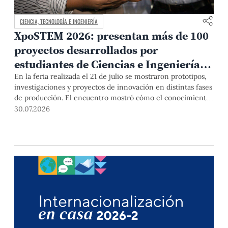
CIENCIA, TECNOLOGÍA E INGENIERÍA
XpoSTEM 2026: presentan más de 100
proyectos desarrollados por
estudiantes de Ciencias e Ingeniería
PUCP orientados a atender
En la feria realizada el 21 de julio se mostraron prototipos,
investigaciones y proyectos de innovación en distintas fases
necesidades del país
de producción. El encuentro mostró cómo el conocimiento
adquirido en las aulas puede responder a desafíos concretos
30.07.2026
del Perú en salud, robótica, inteligencia artificial,
sostenibilidad y sectores productivos.