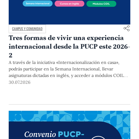
CAMPUS Y COMUNIDAD
Tres formas de vivir una experiencia
internacional desde la PUCP este 2026-
2
A través de la iniciativa «Internacionalización en casa»,
podrás participar en la Semana Internacional, llevar
asignaturas dictadas en inglés, y acceder a módulos COIL
junto con estudiantes y docentes de universidades
30.07.2026
extranjeras. La inscripción se realizará del 4 al 6 de agosto
mediante el Campus Virtual, durante la Matrícula 2026-2.