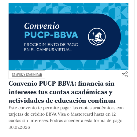
CAMPUS Y COMUNIDAD
Convenio PUCP-BBVA: financia sin
intereses tus cuotas académicas y
actividades de educación continua
Este convenio te permite pagar las cuotas académicas con
tarjetas de crédito BBVA Visa o Mastercard hasta en 12
cuotas sin intereses. Podrás acceder a esta forma de pago
hasta el 31 de diciembre del 2026 para pregrado y posgrado,
30.07.2026
así como para deudas ciclos anteriores, trámites