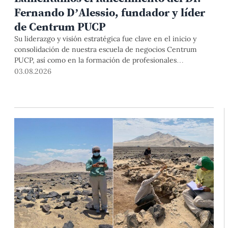
Fernando D’Alessio, fundador y líder
de Centrum PUCP
Su liderazgo y visión estratégica fue clave en el inicio y
consolidación de nuestra escuela de negocios Centrum
PUCP, así como en la formación de profesionales
empresariales comprometidos con el país. Por todo ello,
03.08.2026
nuestra Universidad agradece el aporte del vicealmirante
AP (r) Dr. Fernando D'Alessio (1944-2026).