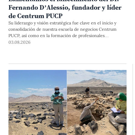
Fernando D’Alessio, fundador y líder
de Centrum PUCP
Su liderazgo y visión estratégica fue clave en el inicio y
consolidación de nuestra escuela de negocios Centrum
PUCP, así como en la formación de profesionales
empresariales comprometidos con el país. Por todo ello,
03.08.2026
nuestra Universidad agradece el aporte del vicealmirante
AP (r) Dr. Fernando D'Alessio (1944-2026).