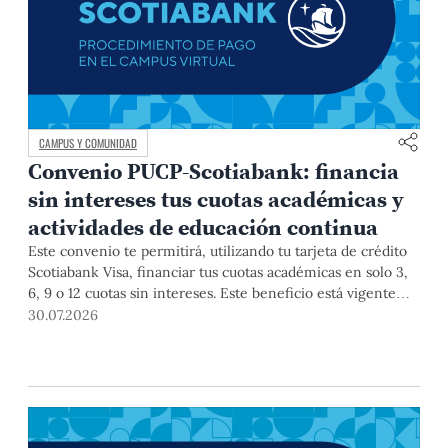
CAMPUS Y COMUNIDAD
Convenio PUCP-Scotiabank: financia
sin intereses tus cuotas académicas y
actividades de educación continua
Este convenio te permitirá, utilizando tu tarjeta de crédito
Scotiabank Visa, financiar tus cuotas académicas en solo 3,
6, 9 o 12 cuotas sin intereses. Este beneficio está vigente
hasta el 31 de diciembre de 2026, y aplica para pagos de
30.07.2026
pregrado, posgrado, así como deudas de ciclos anteriores,
trámites académicos, diplomaturas, programas, cursos o
talleres de educación continua que se pagan con tarjeta de
crédito a través del Campus Virtual.