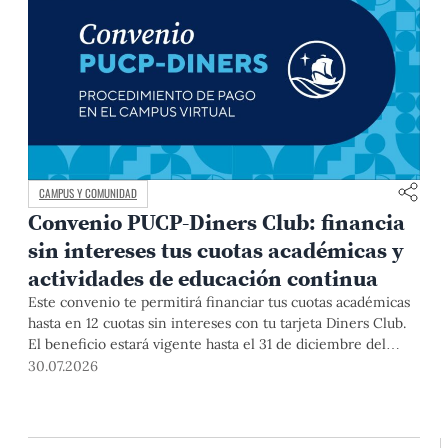
CAMPUS Y COMUNIDAD
Convenio PUCP-Diners Club: financia
sin intereses tus cuotas académicas y
actividades de educación continua
Este convenio te permitirá financiar tus cuotas académicas
hasta en 12 cuotas sin intereses con tu tarjeta Diners Club.
El beneficio estará vigente hasta el 31 de diciembre del
2026 para pregrado y posgrado, así como para deudas de
30.07.2026
ciclos anteriores, trámites académicos, diplomaturas,
programas, cursos o talleres de educación continua que se
pagan con tarjeta de crédito desde el Campus Virtual.