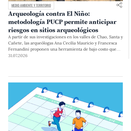
MEDIO AMBIENTE Y TERRITORIO
Arqueología contra El Niño:
metodología PUCP permite anticipar
riesgos en sitios arqueológicos
A partir de sus investigaciones en los valles de Chao, Santa y
Cañete, las arqueólogas Ana Cecilia Mauricio y Francesca
Fernandini proponen una herramienta de bajo costo que
combina datos abiertos, mapas, sistemas de información
31.07.2026
geográfica y trabajo de campo para identificar sitios
arqueológicos vulnerables ante lluvias, inundaciones,
deslizamientos y otros efectos asociados al fenómeno de El
Niño.