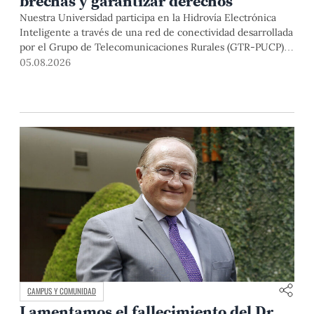
brechas y garantizar derechos
Nuestra Universidad participa en la Hidrovía Electrónica
Inteligente a través de una red de conectividad desarrollada
por el Grupo de Telecomunicaciones Rurales (GTR-PUCP)
desde el 2018. En esta nota repasamos cómo ha sido el
05.08.2026
desarrollo de esta red, sus aportes a la salud y la educación
de la zona, así como los alcances de la intervención de la
PUCP en el proyecto.
CAMPUS Y COMUNIDAD
Lamentamos el fallecimiento del Dr.