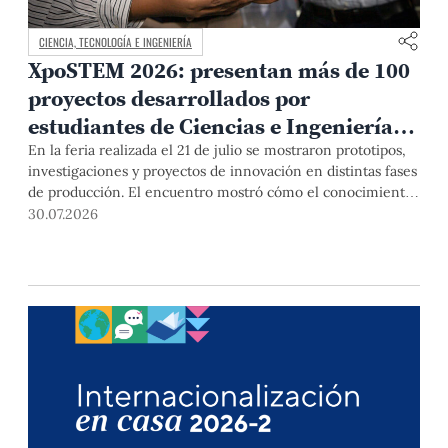
CIENCIA, TECNOLOGÍA E INGENIERÍA
XpoSTEM 2026: presentan más de 100
proyectos desarrollados por
estudiantes de Ciencias e Ingeniería
PUCP orientados a atender
En la feria realizada el 21 de julio se mostraron prototipos,
investigaciones y proyectos de innovación en distintas fases
necesidades del país
de producción. El encuentro mostró cómo el conocimiento
adquirido en las aulas puede responder a desafíos concretos
30.07.2026
del Perú en salud, robótica, inteligencia artificial,
sostenibilidad y sectores productivos.