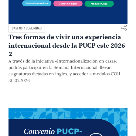
CAMPUS Y COMUNIDAD
Tres formas de vivir una experiencia
internacional desde la PUCP este 2026-
2
A través de la iniciativa «Internacionalización en casa»,
podrás participar en la Semana Internacional, llevar
asignaturas dictadas en inglés, y acceder a módulos COIL
junto con estudiantes y docentes de universidades
30.07.2026
extranjeras. La inscripción se realizará del 4 al 6 de agosto
mediante el Campus Virtual, durante la Matrícula 2026-2.