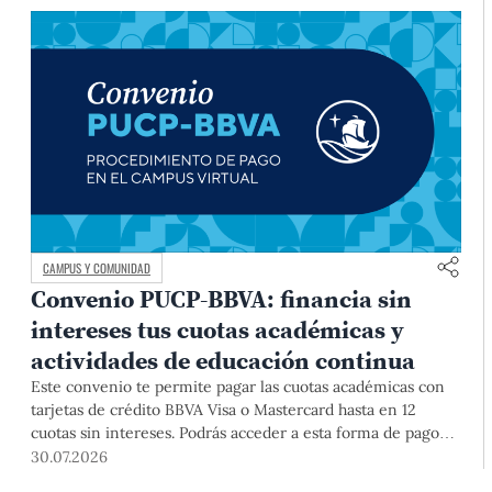
CAMPUS Y COMUNIDAD
Convenio PUCP-BBVA: financia sin
intereses tus cuotas académicas y
actividades de educación continua
Este convenio te permite pagar las cuotas académicas con
tarjetas de crédito BBVA Visa o Mastercard hasta en 12
cuotas sin intereses. Podrás acceder a esta forma de pago
hasta el 31 de diciembre del 2026 para pregrado y posgrado,
30.07.2026
así como para deudas ciclos anteriores, trámites