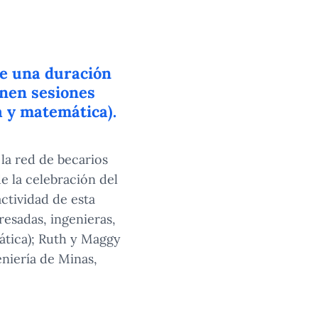
ne una duración
enen sesiones
a y matemática).
la red de becarios
e la celebración del
actividad de esta
esadas, ingenieras,
mática); Ruth y Maggy
niería de Minas,