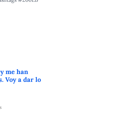
í y me han
. Voy a dar lo
s