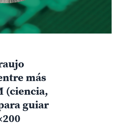
raujo
entre más
 (ciencia,
para guiar
 «200