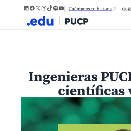
LinkedIn
Facebook
X
Instagram
TikTok
Spotify
YouTube
Cuéntanos tu historia
Qui
Ingenieras PUCP
científicas