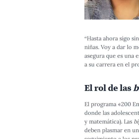
“Hasta ahora sigo si
niñas. Voy a dar lo 
asegura que es una e
a su carrera en el p
El rol de las
b
El programa «200 Em
donde las adolescent
y matemática). Las
bi
deben plasmar en un 
seguimiento a los pr