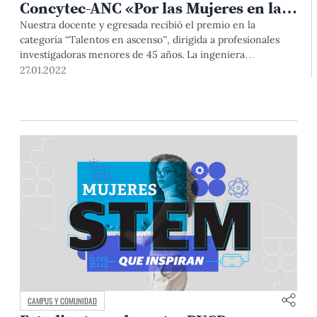
Concytec-ANC «Por las Mujeres en la
Ciencia»
Nuestra docente y egresada recibió el premio en la
categoría “Talentos en ascenso”, dirigida a profesionales
investigadoras menores de 45 años. La ingeniera
informática recibió un incentivo económico que apoyará a
27.01.2022
sus investigaciones en bioinformática.
CAMPUS Y COMUNIDAD