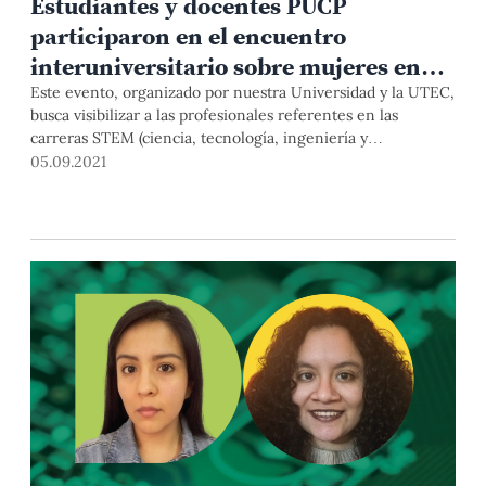
Estudiantes y docentes PUCP
participaron en el encuentro
interuniversitario sobre mujeres en
ciencia, tecnología e innovación
Este evento, organizado por nuestra Universidad y la UTEC,
busca visibilizar a las profesionales referentes en las
carreras STEM (ciencia, tecnología, ingeniería y
matemáticas) en el país y el mundo, y, con ello, inspirar a
05.09.2021
más mujeres para ingresar a estos campos profesionales.