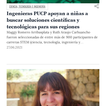
CIENCIA, TECNOLOGÍA E INGENIERÍA
Ingenieras PUCP apoyan a niñas a
buscar soluciones científicas y
tecnológicas para sus regiones
Maggy Romero Arribasplata y Ruth Araujo Carhuancho
fueron seleccionadas de entre más de 900 participantes de
carreras STEM (ciencia, tecnología, ingeniería y
matemática) para guiar a niñas de 10 a 13 años del programa
27.06.2021
"200 Embajadoras del bicentenario".