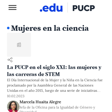
Mujeres en la ciencia
📰
La PUCP en el siglo XXI: las mujeres y
las carreras de STEM
El Día Internacional de la Mujer y la Niña en la Ciencia fue
proclamado por la Asamblea General de las Naciones
Unidas en el año 2015, luego de una serie de iniciativas
desarrolladas por la Unesco, la ONU Mujeres y la UIT para
10.02.2023
visibilizar el aporte de la mujer en la ciencia y tecnología,
Marcela Huaita Alegre
así
Jefa de la Oficina para la Igualdad de Género y