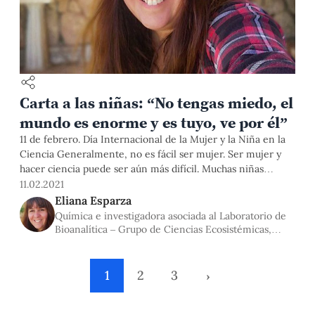
Carta a las niñas: “No tengas miedo, el
mundo es enorme y es tuyo, ve por él”
11 de febrero. Día Internacional de la Mujer y la Niña en la
Ciencia Generalmente, no es fácil ser mujer. Ser mujer y
hacer ciencia puede ser aún más difícil. Muchas niñas
desarrollan una gran creatividad y curiosidad por el mundo.
11.02.2021
Su capacidad para comprender matemáticas y resolver
Eliana Esparza
problemas no es menor que la de
Química e investigadora asociada al Laboratorio de
Bioanalítica – Grupo de Ciencias Ecosistémicas,
INTE-PUCP
1
2
3
›