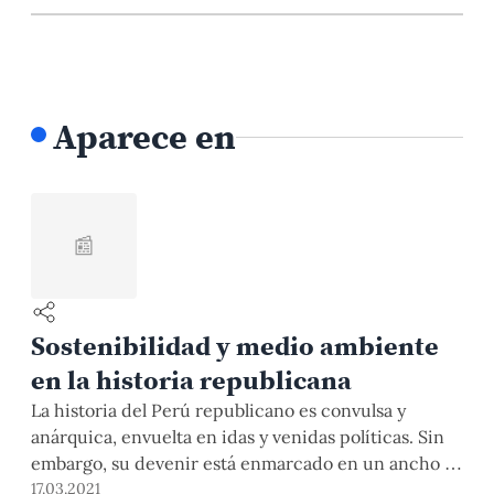
Aparece en
📰
Sostenibilidad y medio ambiente
en la historia republicana
La historia del Perú republicano es convulsa y
anárquica, envuelta en idas y venidas políticas. Sin
embargo, su devenir está enmarcado en un ancho y
ajeno escenario ambiental que, sin querer, la ha
17.03.2021