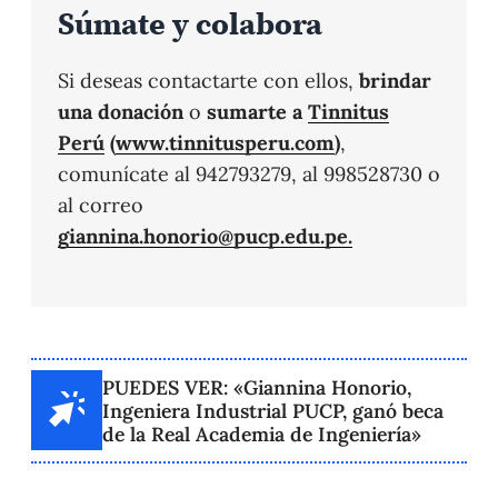
Súmate y colabora
Si deseas contactarte con ellos,
brindar
una donación
o
sumarte a
Tinnitus
Perú
(
www.tinnitusperu.com
)
,
comunícate al 942793279, al 998528730 o
al correo
giannina.honorio@pucp.edu.pe.
PUEDES VER: «Giannina Honorio,
Ingeniera Industrial PUCP, ganó beca
de la Real Academia de Ingeniería»