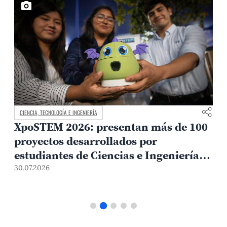
CIENCIA, TECNOLOGÍA E INGENIERÍA
El Departamento Académico de
Ciencias PUCP conmemora 60 años de
impulso a la investigación y la
0
formación científica
10.07.2026