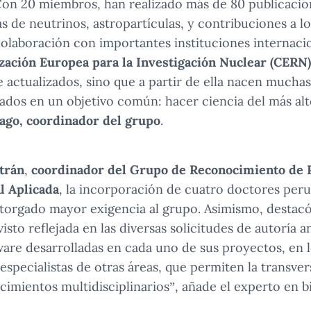
on 20 miembros, han realizado más de 80 publicacion
s de neutrinos, astropartículas, y contribuciones a 
olaboración con importantes instituciones internaci
zación Europea para la Investigación Nuclear (CERN)
 actualizados, sino que a partir de ella nacen muchas
dos en un objetivo común: hacer ciencia del más alto
Gago, coordinador del grupo
.
trán
,
coordinador del Grupo de Reconocimiento de 
al Aplicada
, la incorporación de cuatro doctores per
torgado mayor exigencia al grupo. Asimismo, destacó
isto reflejada en las diversas solicitudes de autoría a
ware desarrolladas en cada uno de sus proyectos, en l
specialistas de otras áreas, que permiten la transvers
imientos multidisciplinarios”, añade el experto en b