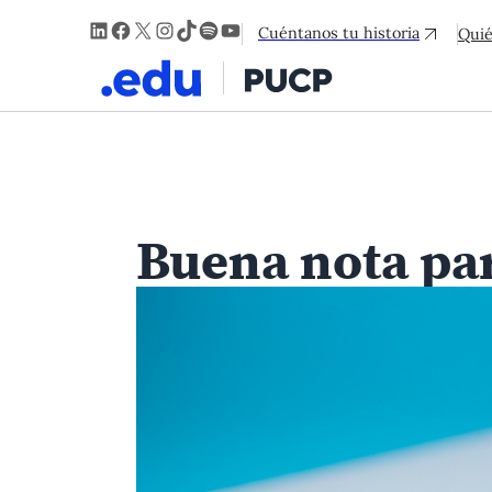
LinkedIn
Facebook
X
Instagram
TikTok
Spotify
YouTube
Cuéntanos tu historia
Qui
Buena nota par