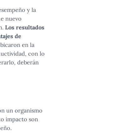
 desempeño y la
 de nuevo
n.
Los resultados
ntajes de
bicaron en la
ductividad, con lo
erarlo, deberán
con un organismo
lto impacto son
peño.