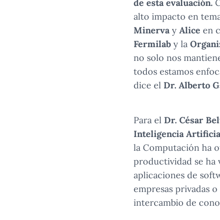
de esta evaluación.
C
alto impacto en tema
Minerva
y
Alice
en c
Fermilab
y la
Organi
no solo nos mantiene
todos estamos enfoca
dice el
Dr. Alberto 
Para el
Dr. César Bel
Inteligencia Artifici
la Computación ha o
productividad se ha v
aplicaciones de soft
empresas privadas o e
intercambio de conoc