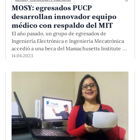
MOSY: egresados PUCP
desarrollan innovador equipo
médico con respaldo del MIT
El año pasado, un grupo de egresados de
Ingeniería Electrónica e Ingeniería Mecatrónica
accedió a una beca del Massachusetts Institute of
Technology (MIT) para acelerar el desarrollo de
14.04.2023
MOSY, que es un dispositivo para automatizar la
terapia de oxígeno. Este proyecto fue
previamente desarrollado con el acompañamiento
de Dispositivos Médicos PUCP y financiamiento
del Instituto Tecnológico de la Producción (ITP).