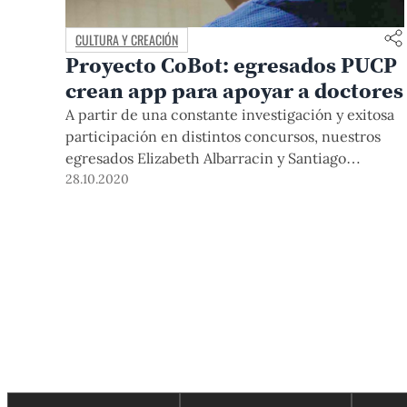
CULTURA Y CREACIÓN
Proyecto CoBot: egresados PUCP
crean app para apoyar a doctores
A partir de una constante investigación y exitosa
participación en distintos concursos, nuestros
egresados Elizabeth Albarracin y Santiago
Velásquez, de Diseño Industrial, y David Fosca, de
28.10.2020
Ingeniería Electrónica, desarrollan una app que le
permitirá al personal sanitario de las postas
rurales disponer de la información más
importante de sus pacientes. Esta plataforma ha
ganado en hackatones del MIT y Techstars.
Conversa con sus creadores este 2 de noviembre
a las 6:30 p.m. en #HistoriasConTalentoPUCP.