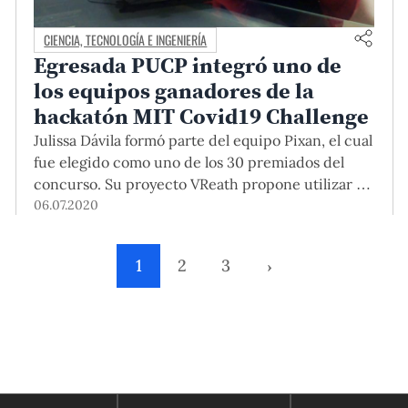
CIENCIA, TECNOLOGÍA E INGENIERÍA
Egresada PUCP integró uno de
los equipos ganadores de la
hackatón MIT Covid19 Challenge
Julissa Dávila formó parte del equipo Pixan, el cual
fue elegido como uno de los 30 premiados del
concurso. Su proyecto VReath propone utilizar la
realidad virtual como tratamiento para la
06.07.2020
ansiedad y el estrés del personal que trabaja en
hospitales.
1
2
3
›