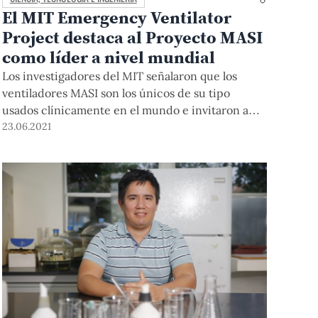
El MIT Emergency Ventilator
Project destaca al Proyecto MASI
como líder a nivel mundial
Los investigadores del MIT señalaron que los
ventiladores MASI son los únicos de su tipo
usados clínicamente en el mundo e invitaron a
sus pares peruanos, Dr. Benjamín Castañeda y
23.06.2021
Mag. Jaime Reátegui, para intercambiar
conocimientos sobre el desarrollo de ventiladores
mecánicos y su uso en pacientes.