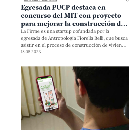
Egresada PUCP destaca en
concurso del MIT con proyecto
para mejorar la construcción de
viviendas
La Firme es una startup cofundada por la
egresada de Antropología Fiorella Belli, que busca
asistir en el proceso de construcción de viviendas
autoconstruidas. El proyecto obtuvo una mención
18.05.2023
honrosa en el concurso Ideas Social Innovation
Challenge del MIT.