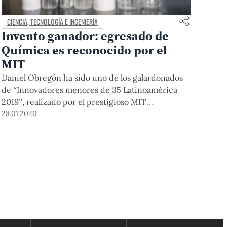
CIENCIA, TECNOLOGÍA E INGENIERÍA
Invento ganador: egresado de
Química es reconocido por el
MIT
Daniel Obregón ha sido uno de los galardonados
de “Innovadores menores de 35 Latinoamérica
2019”, realizado por el prestigioso MIT
Technology Review en español. Este mes, irá a
28.01.2020
México a exponer su invento –que consiste en
purificar el agua utilizando la pepa del aguaje– en
la ceremonia de premiación.