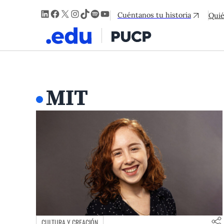
LinkedIn
Facebook
X
Instagram
TikTok
Spotify
YouTube
Cuéntanos tu historia
Qui
MIT
CULTURA Y CREACIÓN