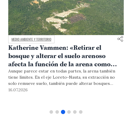
MEDIO AMBIENTE Y TERRITORIO
Katherine Vammen: «Retirar el
bosque y alterar el suelo arenoso
afecta la función de la arena como
filtro natural del agua»
Aunque parece estar en todas partes, la arena también
¿
tiene límites. En el eje Loreto-Nauta, su extracción no
a
solo remueve suelo, también puede alterar bosques
c
amazónicos, fuentes de agua y la salud de comunidades que
g
16.07.2026
0
dependen de un equilibrio cada vez más frágil. La Dra.
e
Vammen, especialista en manejo y calidad del agua, explica
s
por qué mirar este recurso es también mirar el futuro del
q
agua en la Amazonía.