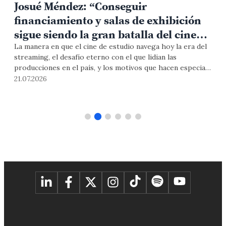
Josué Méndez: “Conseguir
financiamiento y salas de exhibición
sigue siendo la gran batalla del cine
independiente en el Perú”
La manera en que el cine de estudio navega hoy la era del
A
s
streaming, el desafío eterno con el que lidian las
t
producciones en el país, y los motivos que hacen especial
s
las ediciones del Festival Internacional de Cine de Lima
a
21.07.2026
1
PUCP fueron los temas que el reconocido cineasta y
d
director creativo del mismo conversó con PuntoEdu ad
V
portas de la inauguración del encuentro.
p
a