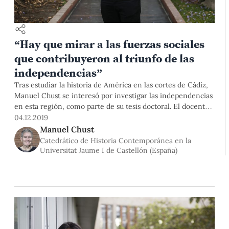
“Hay que mirar a las fuerzas sociales
que contribuyeron al triunfo de las
independencias”
Tras estudiar la historia de América en las cortes de Cádiz,
Manuel Chust se interesó por investigar las independencias
en esta región, como parte de su tesis doctoral. El docente
estuvo en la PUCP en el marco del Proyecto Bicentenario
04.12.2019
de la Facultad de Letras y Ciencias Humanas y los cincuenta
Manuel Chust
años del Dpto. de Humanidades. El investigador conversó
Catedrático de Historia Contemporánea en la
con nosotros sobre los procesos de revolución
Universitat Jaume I de Castellón (España)
independentistas.