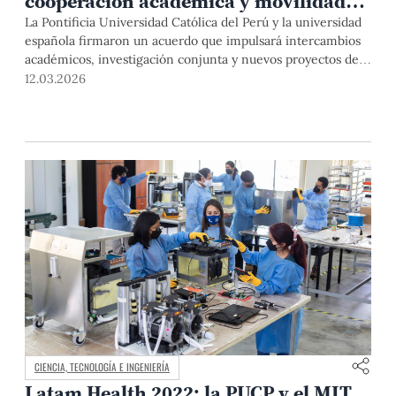
cooperación académica y movilidad
estudiantil
La Pontificia Universidad Católica del Perú y la universidad
española firmaron un acuerdo que impulsará intercambios
académicos, investigación conjunta y nuevos proyectos de
colaboración. La firma se dio en el marco del Encuentro de
12.03.2026
Rectores y Rectoras Perú-España, que coorganizamos con la
Conferencia de Rectores y Rectoras de las Universidades
Españolas (CRUE).
CIENCIA, TECNOLOGÍA E INGENIERÍA
Latam Health 2022: la PUCP y el MIT