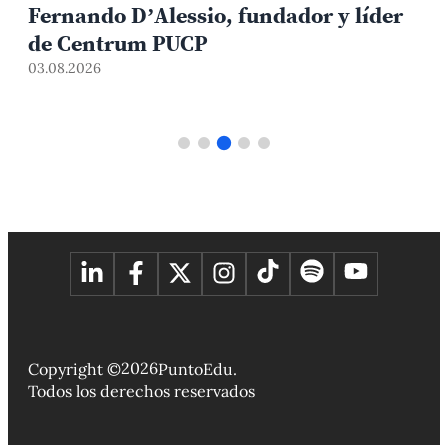
Fernando D’Alessio, fundador y líder
3
de Centrum PUCP
03.08.2026
2026
Copyright ©
PuntoEdu.
Todos los derechos reservados