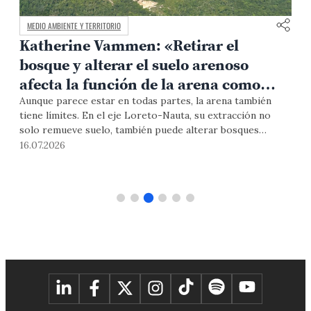
MEDIO AMBIENTE Y TERRITORIO
Katherine Vammen: «Retirar el
bosque y alterar el suelo arenoso
afecta la función de la arena como
filtro natural del agua»
Aunque parece estar en todas partes, la arena también
¿
tiene límites. En el eje Loreto-Nauta, su extracción no
a
solo remueve suelo, también puede alterar bosques
c
amazónicos, fuentes de agua y la salud de comunidades que
g
16.07.2026
0
dependen de un equilibrio cada vez más frágil. La Dra.
e
Vammen, especialista en manejo y calidad del agua, explica
s
por qué mirar este recurso es también mirar el futuro del
q
agua en la Amazonía.