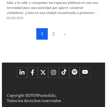
Salir a la calle y conquistar los espacios públicos es casi una
necesidad para una sociedad que quiere construir
ciudadanía. ¿Lima es una ciudad encaminada a promover y
revalorizar la construcción de estos lugares de encuentro y
03.06.2015
vida urbana?
1
2
›
2026
Copyright ©
PuntoEdu.
Todos los derechos reservados