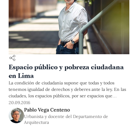
Espacio público y pobreza ciudadana
en Lima
La condición de ciudadanía supone que todas y todos
tenemos igualdad de derechos y deberes ante la ley. En las
ciudades, los espacios públicos, por ser espacios que
pertenecen a todos, son un indicador esencial de cuál es
20.09.2016
nuestra condición de ciudadanos, pues es ahí donde
Pablo Vega Centeno
podemos experimentar libertad y convivir en igualdad con
Urbanista y docente del Departamento de
extraños.
Arquitectura