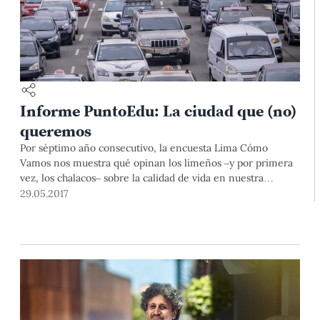
Informe PuntoEdu: La ciudad que (no)
queremos
Por séptimo año consecutivo, la encuesta Lima Cómo
Vamos nos muestra qué opinan los limeños –y por primera
vez, los chalacos– sobre la calidad de vida en nuestra
metrópoli en transporte, espacios públicos, ambiente, entre
29.05.2017
otros temas.