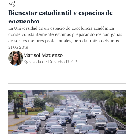
Bienestar estudiantil y espacios de
encuentro
La Universidad es un espacio de excelencia académica
donde constantemente estamos preparándonos con ganas
de ser los mejores profesionales, pero también debemos
pensar en nosotros y en el vínculo con nuestro medio, ya
21.05.2019
que convivimos en un campus que es por y para nosotros.
Marisol Matienzo
Por ello, entendiendo la importancia de un lugar de
Egresada de Derecho PUCP
encuentro y