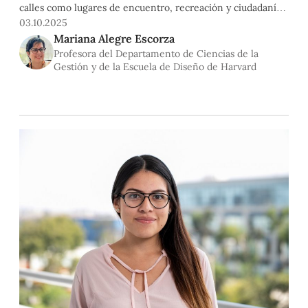
calles como lugares de encuentro, recreación y ciudadanía,
aquí seguimos pensando en el cemento como la única
03.10.2025
solución. Según la última encuesta Lima Cómo Vamos, las
Mariana Alegre Escorza
actividades recreativas más frecuentes son ir a un centro
Profesora del Departamento de Ciencias de la
comercial (77.7%), cifra
Gestión y de la Escuela de Diseño de Harvard