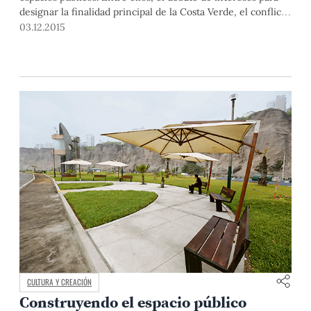
designar la finalidad principal de la Costa Verde, el conflicto
por rescatar las pocas áreas verdes que quedan en la urbe y
03.12.2015
cómo se configuran las viviendas alrededor de la ciudad. El
Dr. Shariff Kahatt, docente del Departamento de
Arquitectura, comparte su análisis para cada caso.
CULTURA Y CREACIÓN
Construyendo el espacio público