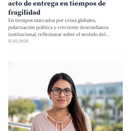
acto de entrega en tiempos de
fragilidad
En tiempos marcados por crisis globales,
polarización política y creciente desconfianza
institucional, reflexionar sobre el sentido del
liderazgo público se vuelve no solo necesario, sino
12.02.2026
urgente. Participar en el programa “Una
Humanidad, Un Planeta: Liderazgo Sinodal” ha sido
una experiencia profundamente transformadora
que invita a replantear el ejercicio del poder desde
una perspectiva humana, colectiva […]