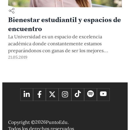
Bienestar estudiantil y espacios de
encuentro
La Universidad es un espacio de excelencia
académica donde constantemente estamos
preparándonos con ganas de ser los mejores
profesionales, pero también debemos pensar en
21.05.2019
nosotros y en el vínculo con nuestro medio, ya que
convivimos en un campus que es por y para
nosotros. Por ello, entendiendo la importancia de un
lugar de encuentro y […]
2026
Copyright ©
PuntoEdu.
Todos los derechos reservados