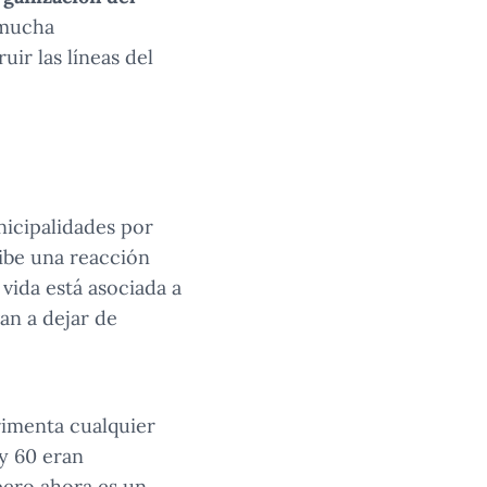
 mucha
ir las líneas del
nicipalidades por
cibe una reacción
 vida está asociada a
an a dejar de
rimenta cualquier
y 60 eran
pero ahora es un