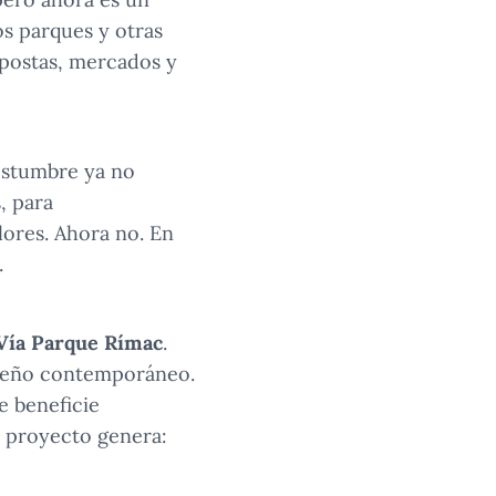
os parques y otras
 postas, mercados y
ostumbre ya no
, para
lores. Ahora no. En
.
Vía Parque Rímac
.
diseño contemporáneo.
e beneficie
e proyecto genera: