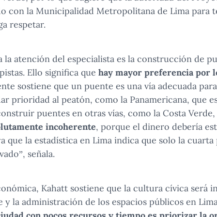
o con la Municipalidad Metropolitana de Lima para t
a respetar.
 la atención del especialista es la construcción de p
pistas. Ello significa que
hay mayor preferencia por l
ente sostiene que un puente es una vía adecuada para
r prioridad al peatón, como la Panamericana, que es 
construir puentes en otras vías, como la Costa Verde
olutamente incoherente
, porque el dinero debería est
a que la estadística en Lima indica que solo la cuarta
ivado”, señala.
onómica, Kahatt sostiene que la cultura cívica será i
 y la administración de los espacios públicos en Lima
ciudad con pocos recursos y tiempo es priorizar la o