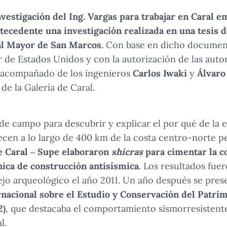
vestigación del Ing. Vargas para trabajar en Caral e
ecedente una investigación realizada en una tesis d
al Mayor de San Marcos.
Con base en dicho document
de Estados Unidos y con la autorización de las auto
s, acompañado de los ingenieros
Carlos Iwaki
y
Álvaro
 de la Galería de Caral.
 de campo para descubrir y explicar el por qué de la e
ecen a lo largo de 400 km de la costa centro-norte 
e Caral – Supe elaboraron
shicras
para cimentar la c
ica de construcción antisísmica
. Los resultados fue
jo arqueológico el año 2011. Un año después se prese
rnacional sobre el Estudio y Conservación del Patri
2)
, que destacaba el comportamiento sismorresistente
l.