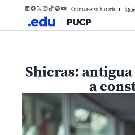
LinkedIn
Facebook
X
Instagram
TikTok
Spotify
YouTube
Cuéntanos tu historia
Qui
Shicras: antigua 
a cons