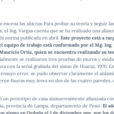
n escena las
shicras
. Para probar su teoría y seguir l
, el Ing. Vargas cuenta que se ha realizado una alia
la norma publicada en abril.
Este proyecto está a carg
 equipo de trabajo está conformado por el Mg. Ing. 
Mauricio Ortiz, quien se encuentra realizando su te
ialmente se realizaron tres pruebas de muros y módu
ora con la señal grabada del sismo de Huaraz, 1970. En
 ensayo error, se pudo observar claramente el aislami
ieron fisuras muy leves en dos de las cuatro paredes, 
ló un prototipo de casa sismorresistente afianzada con
uña, provincia de Lampa, departamento de Puno.
El añ
 un sismo en Orduña el 1 de diciembre que, por los 