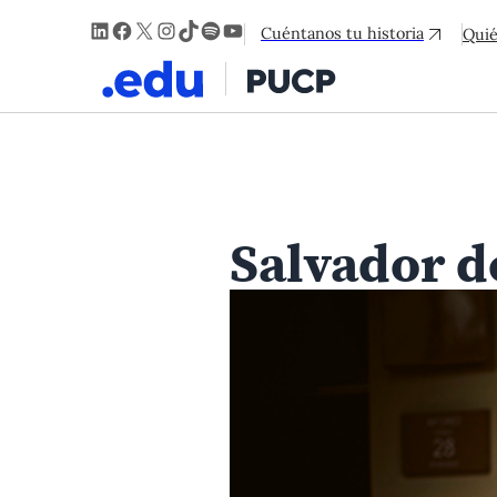
LinkedIn
Facebook
X
Instagram
TikTok
Spotify
YouTube
Cuéntanos tu historia
Qui
Salvador de