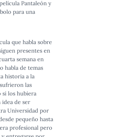
película Pantaleón y
ímbolo para una
cula que habla sobre
 siguen presentes en
 cuarta semana en
do habla de temas
 historia a la
sufrieron las
si los hubiera
 idea de ser
tra Universidad por
 desde pequeño hasta
era profesional pero
 y entregarse por