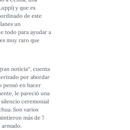
Luppi) y que es
bordinado de este
llanes un
de todo para ayudar a
 es muy raro que
gran noticia”, cuenta
cterizado por abordar
no pensó en hacer
ente, le pareció una
 silencio ceremonial
echua. Son varios
sintieron más de 7
o armado.