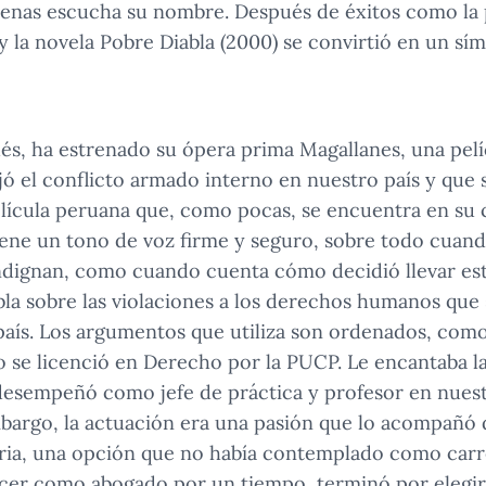
penas escucha su nombre. Después de éxitos como la 
) y la novela Pobre Diabla (2000) se convirtió en un s
és, ha estrenado su ópera prima Magallanes, una pelí
jó el conflicto armado interno en nuestro país y que
elícula peruana que, como pocas, se encuentra en su
tiene un tono de voz firme y seguro, sobre todo cuan
ndignan, como cuando cuenta cómo decidió llevar esta
bla sobre las violaciones a los derechos humanos que 
aís. Los argumentos que utiliza son ordenados, como 
 se licenció en Derecho por la PUCP. Le encantaba la
 desempeñó como jefe de práctica y profesor en nues
mbargo, la actuación era una pasión que lo acompañó
aria, una opción que no había contemplado como carr
rcer como abogado por un tiempo, terminó por elegir