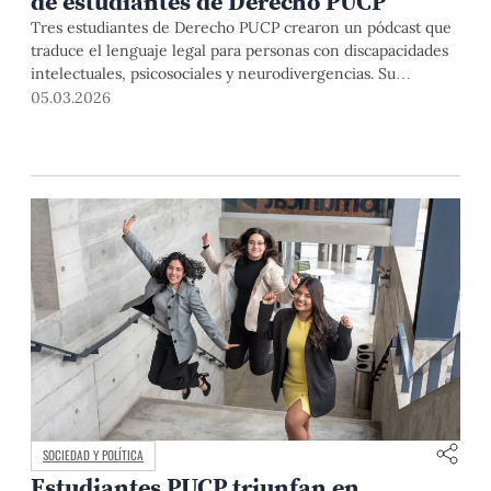
de estudiantes de Derecho PUCP
Tres estudiantes de Derecho PUCP crearon un pódcast que
traduce el lenguaje legal para personas con discapacidades
intelectuales, psicosociales y neurodivergencias. Su
nombre: JustaMente. El proyecto ganó el Desafío Pro Bono
05.03.2026
2025 de la Alianza Pro Bono y será implementado con el
respaldo de veinte estudios de abogados.
SOCIEDAD Y POLÍTICA
Estudiantes PUCP triunfan en