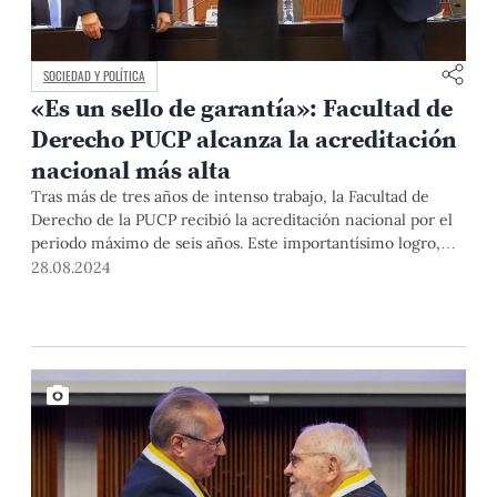
SOCIEDAD Y POLÍTICA
«Es un sello de garantía»: Facultad de
Derecho PUCP alcanza la acreditación
nacional más alta
Tras más de tres años de intenso trabajo, la Facultad de
Derecho de la PUCP recibió la acreditación nacional por el
periodo máximo de seis años. Este importantísimo logro,
oficializado el 5 de agosto, refleja el compromiso de la
28.08.2024
comunidad académica por cumplir con los altos estándares
del Sineace.