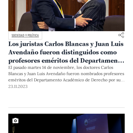
SOCIEDAD Y POLÍTICA
Los juristas Carlos Blancas y Juan Luis
Avendaño fueron distinguidos como
profesores eméritos del Departamento
de Derecho PUCP
El pasado martes 14 de noviembre, los doctores Carlos
Blancas y Juan Luis Avendaño fueron nombrados profesores
eméritos del Departamento Académico de Derecho por sus
aportes a la PUCP a lo largo de su carrera. Conozcamos sus
23.11.2023
destacadas trayectorias.