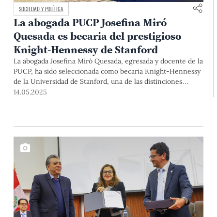
SOCIEDAD Y POLÍTICA
La abogada PUCP Josefina Miró
Quesada es becaria del prestigioso
Knight-Hennessy de Stanford
La abogada Josefina Miró Quesada, egresada y docente de la
PUCP, ha sido seleccionada como becaria Knight-Hennessy
de la Universidad de Stanford, una de las distinciones
académicas más competitivas del mundo. Su elección no
14.05.2025
solo celebra una carrera brillante, sino también un
compromiso empático e inquebrantable con las personas y
sus derechos.