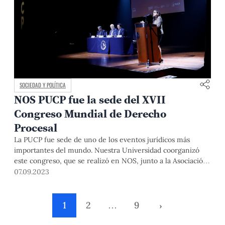
SOCIEDAD Y POLÍTICA
NOS PUCP fue la sede del XVII
Congreso Mundial de Derecho
Procesal
La PUCP fue sede de uno de los eventos jurídicos más
importantes del mundo. Nuestra Universidad coorganizó
este congreso, que se realizó en NOS, junto a la Asociación
Internacional de Derecho Procesal.
07.09.2023
1
2
…
9
›