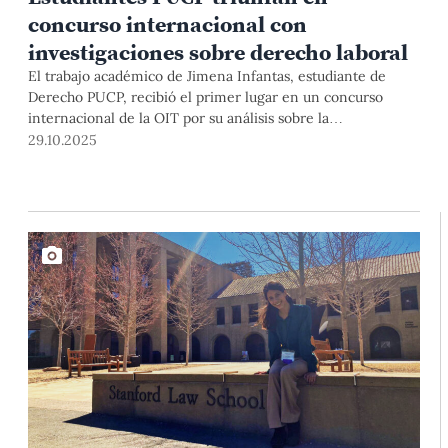
concurso internacional con
investigaciones sobre derecho laboral
El trabajo académico de Jimena Infantas, estudiante de
Derecho PUCP, recibió el primer lugar en un concurso
internacional de la OIT por su análisis sobre la
responsabilidad de las franquicias globales frente a los
29.10.2025
riesgos laborales. Además, Daniela García y Sofía Ancajima
obtuvieron el segundo lugar con un estudio que pone al
centro los trabajos y tareas de cuidado. ¡Conócelas!