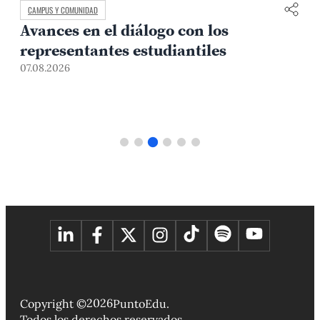
CAMPUS Y COMUNIDAD
Avances en el diálogo con los
representantes estudiantiles
07.08.2026
0
2026
Copyright ©
PuntoEdu.
Todos los derechos reservados