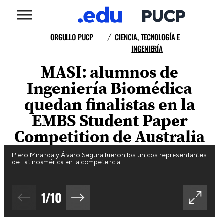
ORGULLO PUCP
CIENCIA, TECNOLOGÍA E
/
INGENIERÍA
MASI: alumnos de
Ingeniería Biomédica
quedan finalistas en la
EMBS Student Paper
Competition de Australia
Piero Miranda y Álvaro Segura fueron los únicos representantes
de Latinoamérica en la competencia.
1
/
10