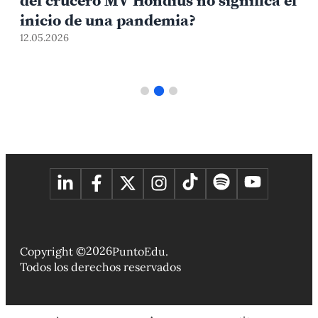
del crucero MV Hondius no significa el
inicio de una pandemia?
12.05.2026
2
2026
Copyright ©
PuntoEdu.
Todos los derechos reservados