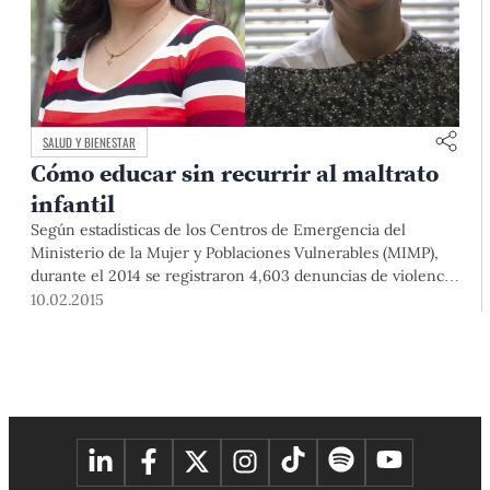
SALUD Y BIENESTAR
Cómo educar sin recurrir al maltrato
infantil
Según estadísticas de los Centros de Emergencia del
Ministerio de la Mujer y Poblaciones Vulnerables (MIMP),
durante el 2014 se registraron 4,603 denuncias de violencia
física y 6,494 de violencia psicológica contra menores de
10.02.2015
edad (0-17 años) a nivel nacional. En las últimas semanas, el
maltrato de un niño por parte de su padrastro, hecho que
ocurrió en plena vía pública, trajo este tema a flote y nos
hizo recordar que hay muchos casos más que desconocemos
porque nadie pudo registrar o denunciar en su momento.