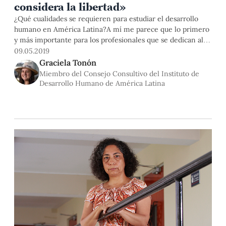
considera la libertad»
¿Qué cualidades se requieren para estudiar el desarrollo
humano en América Latina?A mí me parece que lo primero
y más importante para los profesionales que se dedican al
desarrollo humano, ya sea como investigadores, docentes o
09.05.2019
que están en la actividad cotidiana o en el circuito de
Graciela Tonón
generación de políticas públicas, es tener en claro que
Miembro del Consejo Consultivo del Instituto de
Desarrollo Humano de América Latina