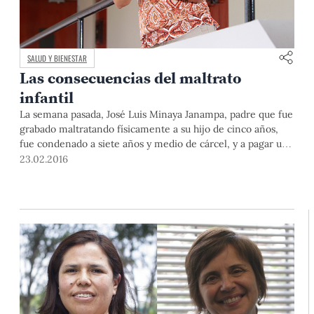
SALUD Y BIENESTAR
Las consecuencias del maltrato
infantil
La semana pasada, José Luis Minaya Janampa, padre que fue
grabado maltratando físicamente a su hijo de cinco años,
fue condenado a siete años y medio de cárcel, y a pagar una
reparación civil de 5,000 soles. La Dra. Ana Caro, profesora
23.02.2016
del Departamento de Psicología, nos explica las
consecuencias del maltrato infantil, sea físico o verbal, y
comenta estrategias adecuadas para mejorar el
comportamiento de un niño.