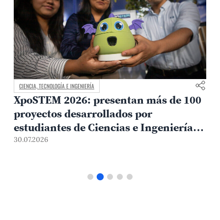
CIENCIA, TECNOLOGÍA E INGENIERÍA
XpoSTEM 2026: presentan más de 100
proyectos desarrollados por
estudiantes de Ciencias e Ingeniería
PUCP orientados a atender
30.07.2026
1
necesidades del país