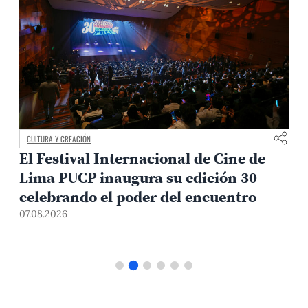
CULTURA Y CREACIÓN
CA
El Festival Internacional de Cine de
Av
Lima PUCP inaugura su edición 30
re
celebrando el poder del encuentro
07.
07.08.2026