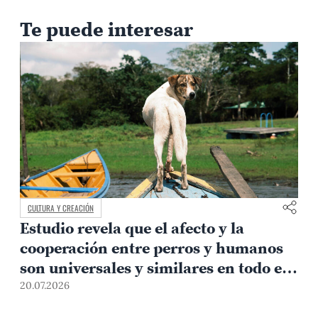
Te puede interesar
CULTURA Y CREACIÓN
Estudio revela que el afecto y la
e
cooperación entre perros y humanos
son universales y similares en todo el
mundo
20.07.2026
1