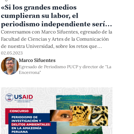
«Si los grandes medios
cumplieran su labor, el
periodismo independiente sería
completamente irrelevante»
Conversamos con Marco Sifuentes, egresado de la
Facultad de Ciencias y Artes de la Comunicación
de nuestra Universidad, sobre los retos que
enfrenta el quehacer periodístico en la actual era
02.05.2023
Marco Sifuentes
digital.
Egresado de Periodismo PUCP y director de "La
Encerrona"