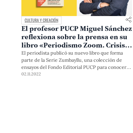
CULTURA Y CREACIÓN
El profesor PUCP Miguel Sánchez
reflexiona sobre la prensa en su
libro «Periodismo Zoom. Crisis y
oportunidades para el
El periodista publicó su nuevo libro que forma
periodismo peruano pos-COVID-
parte de la Serie Zumbayllu, una colección de
ensayos del Fondo Editorial PUCP para conocer el
19»
Perú. La publicación analiza el trabajo de la
02.11.2022
prensa durante la pandemia y cuesta S/20.