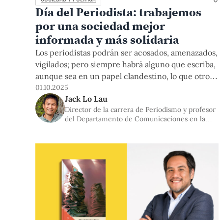
Día del Periodista: trabajemos
por una sociedad mejor
informada y más solidaria
Los periodistas podrán ser acosados, amenazados,
vigilados; pero siempre habrá alguno que escriba,
aunque sea en un papel clandestino, lo que otros
quieren ocultar. En los últimos días, Karla
01.10.2025
Jack Lo Lau
Ramírez, jefa de la unidad de investigación de
Director de la carrera de Periodismo y profesor
Panorama, denunció públicamente lo que ningún
del Departamento de Comunicaciones en la
periodista debería tener que denunciar: un
PUCP
posible atentado contra su vida, disfrazado