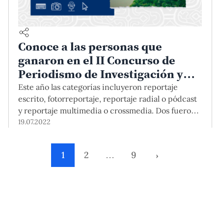
Conoce a las personas que
ganaron en el II Concurso de
Periodismo de Investigación y
Delitos Ambientales en la
Este año las categorías incluyeron reportaje
Amazonía peruana
escrito, fotorreportaje, reportaje radial o pódcast
y reportaje multimedia o crossmedia. Dos fueron
las temáticas: delitos ambientales en contexto
19.07.2022
pospandemia de COVID-19, y delitos ambientales
y personas defensoras ambientales.
1
2
…
9
›