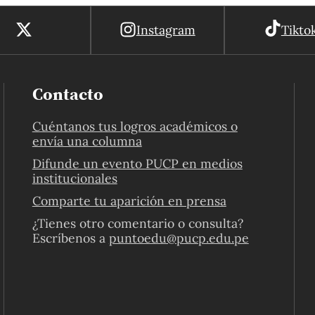
Instagram
Tikto
Contacto
Cuéntanos tus logros académicos o
envía una columna
Difunde un evento PUCP en medios
institucionales
Comparte tu aparición en prensa
¿Tienes otro comentario o consulta?
Escríbenos a
puntoedu@pucp.edu.pe