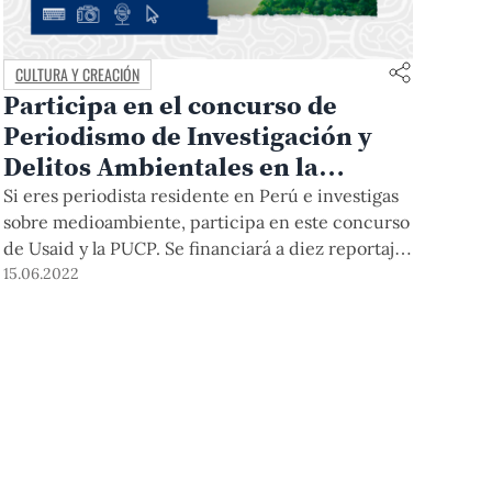
CULTURA Y CREACIÓN
Participa en el concurso de
Periodismo de Investigación y
Delitos Ambientales en la
Amazonía peruana
Si eres periodista residente en Perú e investigas
sobre medioambiente, participa en este concurso
de Usaid y la PUCP. Se financiará a diez reportajes
de investigación, con montos que oscilan entre
15.06.2022
los S/ 10,000 y S/ 50,000. Puedes postular hasta
el 4 de julio.