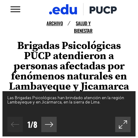
ARCHIVO
SALUD Y
/
BIENESTAR
Brigadas Psicológicas
PUCP atendieron a
personas afectadas por
fenómenos naturales en
Lambayeque y Jicamarca
Las Brigadas Psicológicas han brindado atención en la región
Lambayeque y en Jicarmarca, en la sierra de Lima.
1
/
8