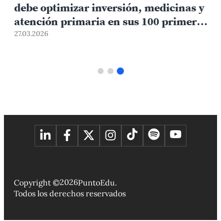
l
debe optimizar inversión, medicinas y
atención primaria en sus 100 primeros
días
27.03.2026
2026
Copyright ©
PuntoEdu.
Todos los derechos reservados