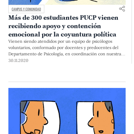
CAMPUS Y COMUNIDAD
Más de 300 estudiantes PUCP vienen
recibiendo apoyo y contención
emocional por la coyuntura política
Vienen siendo atendidos por un equipo de psicólogos
voluntarios, conformado por docentes y predocentes del
Departamento de Psicología, en coordinación con nuestra
Dirección de Asuntos Estudiantiles, como acción inmediata
30.11.2020
ante las protestas políticas.