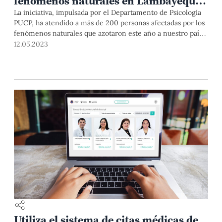
fenómenos naturales en Lambayeque
y Jicamarca
La iniciativa, impulsada por el Departamento de Psicología
PUCP, ha atendido a más de 200 personas afectadas por los
fenómenos naturales que azotaron este año a nuestro país.
Conoce la labor de este grupo en la siguiente nota.
12.05.2023
Utiliza el sistema de citas médicas de