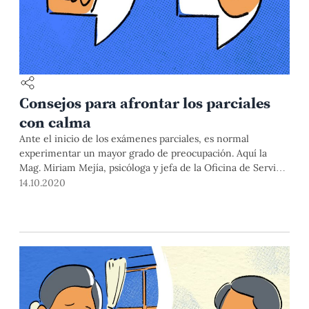
Consejos para afrontar los parciales
con calma
Ante el inicio de los exámenes parciales, es normal
experimentar un mayor grado de preocupación. Aquí la
Mag. Miriam Mejía, psicóloga y jefa de la Oficina de Servicio
de Orientación al Estudiante (OSOE), te da valiosos consejos
14.10.2020
de salud mental que te ayudarán a afrontar esta temporada.
Asimismo, te presentamos los contactos para consejería
psicológica.