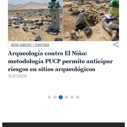
MEDIO AMBIENTE Y TERRITORIO
Arqueología contra El Niño:
metodología PUCP permite anticipar
3
riesgos en sitios arqueológicos
31.07.2026