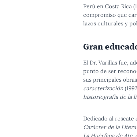
Perú en Costa Rica (
compromiso que carac
lazos culturales y po
Gran educador
El Dr. Varillas fue, 
punto de ser reconoc
sus principales obra
caracterización
(1992
historiografía de la 
Dedicado al rescate d
Carácter de la Liter
La Huérfana de Ate
,