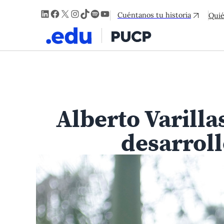
LinkedIn
Facebook
X
Instagram
TikTok
Spotify
YouTube
Cuéntanos tu historia
Qui
Alberto Varilla
desarroll