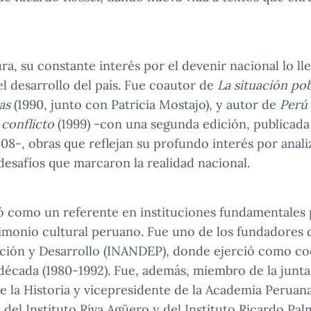
tura, su constante interés por el devenir nacional lo l
l desarrollo del país. Fue coautor de
La situación po
as
(1990, junto con Patricia Mostajo), y autor de
Perú 
 conflicto
(1999) -con una segunda edición, publicada
8-, obras que reflejan su profundo interés por analiz
esafíos que marcaron la realidad nacional.
acó como un referente en instituciones fundamentales 
trimonio cultural peruano. Fue uno de los fundadores 
ación y Desarrollo (INANDEP), donde ejerció como co
écada (1980-1992). Fue, además, miembro de la junta 
 la Historia y vicepresidente de la Academia Peruana
del Instituto Riva Agüero y del Instituto Ricardo Pa