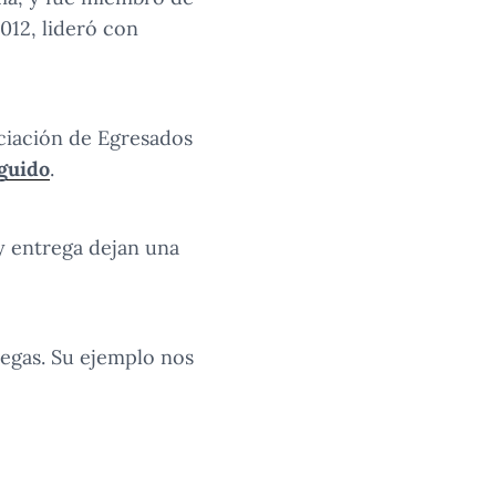
012, lideró con
ociación de Egresados
guido
.
y entrega dejan una
legas. Su ejemplo nos