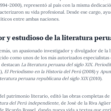
1994-2000), representó al país con la misma dedicació
terizaron su vida profesional. Desde ese cargo, ayud
líticos entre ambas naciones.
 y estudioso de la literatura per
además, un apasionado investigador y divulgador de la l
ido como unos de los más autorizados especialistas e
s destacan
La literatura peruana del siglo XIX. Periodi
),
El Periodismo en la Historia del Perú
(2008) y
Apun
literatura peruana republicana del siglo XIX
(2010).
el patrimonio literario, editó las obras completas de
atura del Perú independiente
, de José de la Riva Agüe
 de Ricardo Rossel, dando nueva vida a textos que en