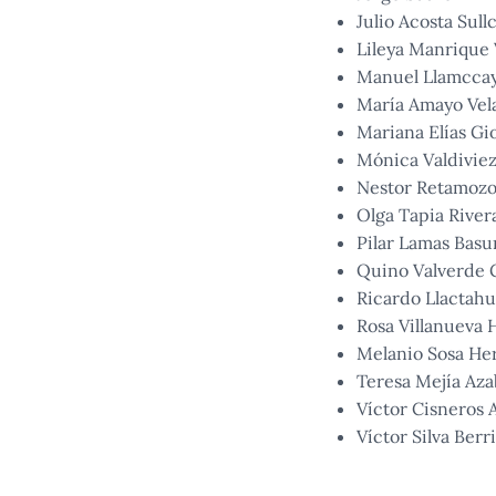
Julio Acosta Sul
Lileya Manrique 
Manuel Llamcca
María Amayo Vel
Mariana Elías Gi
Mónica Valdiviez
Nestor Retamoz
Olga Tapia River
Pilar Lamas Basu
Quino Valverde
Ricardo Llactah
Rosa Villanueva
Melanio Sosa He
Teresa Mejía Az
Víctor Cisneros 
Víctor Silva Berr