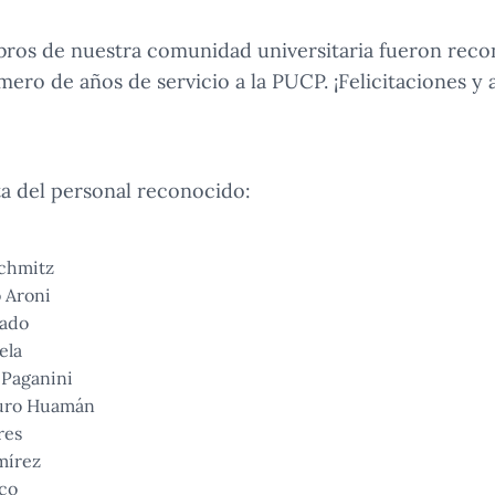
bros de nuestra comunidad universitaria fueron reco
mero de años de servicio a la PUCP. ¡Felicitaciones y
sta del personal reconocido:
Schmitz
 Aroni
sado
ela
 Paganini
curo Huamán
res
mírez
nco