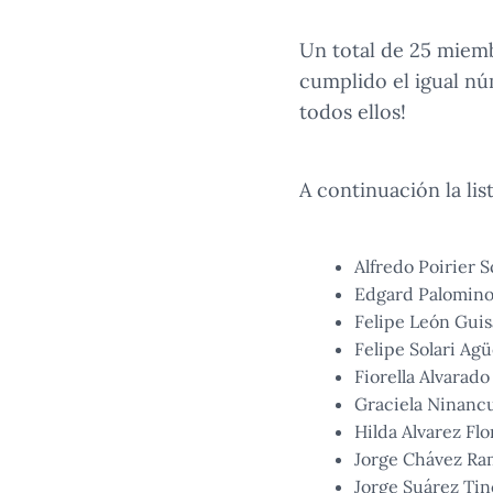
Un total de 25 miem
cumplido el igual nú
todos ellos!
A continuación la li
Alfredo Poirier 
Edgard Palomino
Felipe León Gui
Felipe Solari Agü
Fiorella Alvarado
Graciela Ninan
Hilda Alvarez Flo
Jorge Chávez Ra
Jorge Suárez Ti