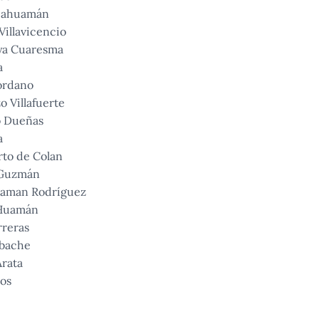
lcahuamán
Villavicencio
ya Cuaresma
a
ordano
o Villafuerte
o Dueñas
a
rto de Colan
 Guzmán
uaman Rodríguez
 Huamán
rreras
abache
Arata
ios