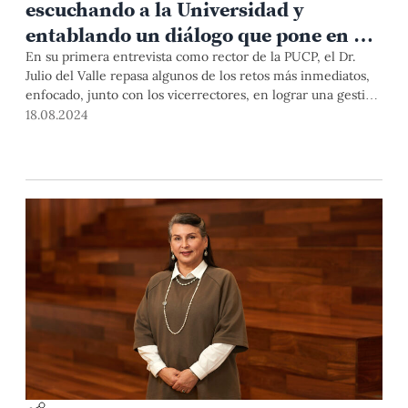
escuchando a la Universidad y
entablando un diálogo que pone en el
centro a las personas”
En su primera entrevista como rector de la PUCP, el Dr.
Julio del Valle repasa algunos de los retos más inmediatos,
enfocado, junto con los vicerrectores, en lograr una gestión
más eficiente de los recursos que permita consolidar una
18.08.2024
formación de calidad para sus estudiantes. Entre las tareas
prioritarias destaca un amplio proceso de acercamiento y
diálogo con toda la comunidad PUCP, la ya conformada
comisión consultiva para la futura Facultad de Ciencias de la
Salud y un curso bandera para articular, por primera vez en
su historia, a los Estudios Generales Ciencias con los
Estudios Generales Letras.