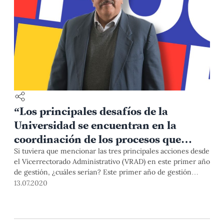
“Los principales desafíos de la
Universidad se encuentran en la
coordinación de los procesos que
atraviesan sus diversas unidades”
Si tuviera que mencionar las tres principales acciones desde
el Vicerrectorado Administrativo (VRAD) en este primer año
de gestión, ¿cuáles serían? Este primer año de gestión
amerita la distinción entre lo realizado antes y después de
13.07.2020
la pandemia, pues responden a desafíos diferentes. Antes
de la pandemia, la gestión estuvo concentrada en
reorientar las direcciones