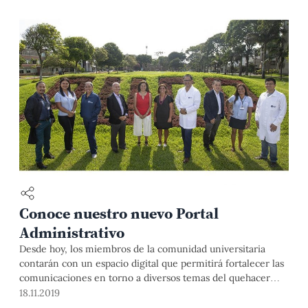
Conoce nuestro nuevo Portal
Administrativo
Desde hoy, los miembros de la comunidad universitaria
contarán con un espacio digital que permitirá fortalecer las
comunicaciones en torno a diversos temas del quehacer
administrativo desde la gestión hacia la comunidad y
18.11.2019
viceversa. Esta plataforma personalizada cuenta con