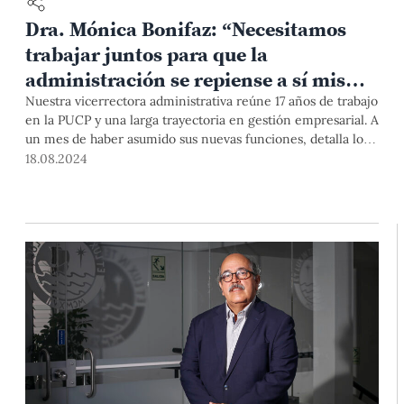
Dra. Mónica Bonifaz: “Necesitamos
trabajar juntos para que la
administración se repiense a sí misma
en una lógica de calidad y cercanía
Nuestra vicerrectora administrativa reúne 17 años de trabajo
en la PUCP y una larga trayectoria en gestión empresarial. A
con la academia”
un mes de haber asumido sus nuevas funciones, detalla los
principales objetivos y desafíos que conlleva su gestión, y su
18.08.2024
enfoque de integrar los servicios administrativos al modelo
académico, con el fin de promover una cultura de servicio,
calidad y excelencia educativa en la PUCP.