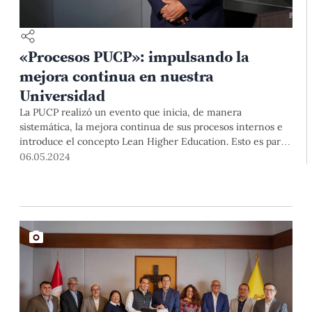
«Procesos PUCP»: impulsando la
mejora continua en nuestra
Universidad
La PUCP realizó un evento que inicia, de manera
sistemática, la mejora continua de sus procesos internos e
introduce el concepto Lean Higher Education. Esto es parte
del proyecto "Procesos PUCP", que tiene como objetivos
06.05.2024
fundamentales servir de soporte a la renovación de los
sistemas principales (Campus Virtual, Centuria y otros), y
también identificar, analizar y gestionar los procesos en
nuestra Universidad. Sobre este tema conversamos con el
vicerrector administrativo, Dr. Domingo González.