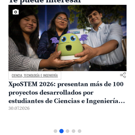
CIENCIA, TECNOLOGÍA E INGENIERÍA
XpoSTEM 2026: presentan más de 100
proyectos desarrollados por
estudiantes de Ciencias e Ingeniería
PUCP orientados a atender
30.07.2026
1
necesidades del país