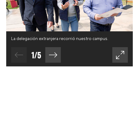
La delegación extranjera recorrió nuestro campus.
1
/
5