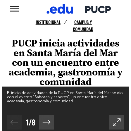
INSTITUCIONAL
CAMPUS Y
/
COMUNIDAD
PUCP inicia actividades
en Santa María del Mar
con un encuentro entre
academia, gastronomía y
comunidad
El inicio de actividades de la PUCP en Santa María del Mar se dio
con el evento “Sabores y saberes”, un encuentro entre
academia, gastronomía y comunidad.
1
/
8