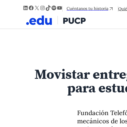
LinkedIn
Facebook
X
Instagram
TikTok
Spotify
YouTube
Cuéntanos tu historia
Qui
Movistar entr
1
/
9
para estu
Fundación Telefó
mecánicos de los