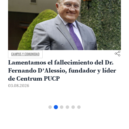
MEDIO AMBIENTE Y TERRITORIO
 el fallecimiento del Dr.
Arqueología co
’Alessio, fundador y líder
metodología P
m PUCP
riesgos en siti
31.07.2026