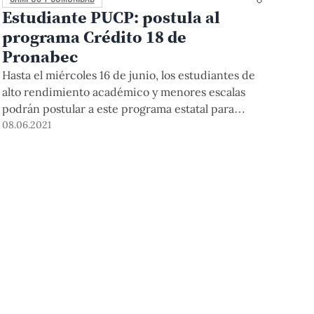
Estudiante PUCP: postula al
programa Crédito 18 de
Pronabec
Hasta el miércoles 16 de junio, los estudiantes de
alto rendimiento académico y menores escalas
podrán postular a este programa estatal para
financiar sus estudios superiores. Entérate de los
08.06.2021
beneficios y requisitos aquí.