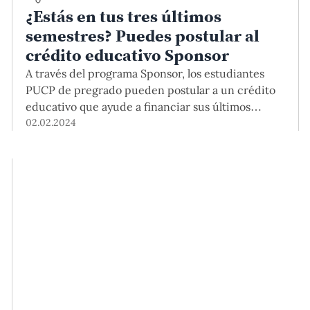
¿Estás en tus tres últimos
semestres? Puedes postular al
crédito educativo Sponsor
A través del programa Sponsor, los estudiantes
PUCP de pregrado pueden postular a un crédito
educativo que ayude a financiar sus últimos
semestres. Pueden aplicar quienes estén en los
02.02.2024
tres últimos ciclos de alguna de las 30 carreras y
que cumplan con ciertos criterios académicos.
Este 2024-1, la convocatoria está abierta. ¿Tienes
dudas? Participa en la charla virtual que
tendremos este martes 6 de febrero a las 6 p.m.