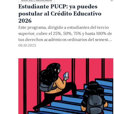
Estudiante PUCP: ya puedes
postular al Crédito Educativo
2026
Este programa, dirigido a estudiantes del tercio
superior, cubre el 25%, 50%, 75% y hasta 100% de
tus derechos académicos ordinarios del semestre
2026-1 y 2026-2, y tienes la posibilidad de
06.10.2025
pagarlos cuando culmines la carrera de pregrado.
Conoce los requisitos, procedimiento e
información para acceder a este beneficio.