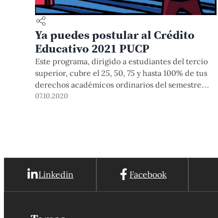
Ya puedes postular al Crédito
Educativo 2021 PUCP
Este programa, dirigido a estudiantes del tercio
superior, cubre el 25, 50, 75 y hasta 100% de tus
derechos académicos ordinarios del semestre
2021-1 y/o 2021-2, y tienes la posibilidad de
07.10.2020
pagarlos cuando culmines la carrera de pregrado.
Conoce los requisitos, procedimiento e
información para acceder a este beneficio aquí.
Linkedin
Facebook