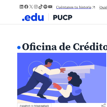
LinkedIn
Facebook
X
Instagram
TikTok
Spotify
YouTube
Cuéntanos tu historia
Qui
Oficina de Crédit
CAMPUS Y COMUNIDAD