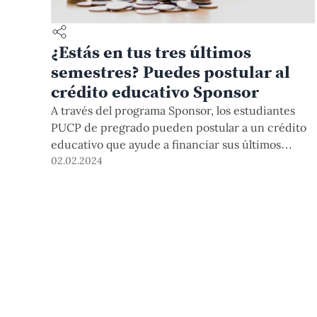
¿Estás en tus tres últimos
semestres? Puedes postular al
crédito educativo Sponsor
A través del programa Sponsor, los estudiantes
PUCP de pregrado pueden postular a un crédito
educativo que ayude a financiar sus últimos
semestres. Pueden aplicar quienes estén en los
02.02.2024
tres últimos ciclos de alguna de las 30 carreras y
que cumplan con ciertos criterios académicos.
Este 2024-1, la convocatoria está abierta. ¿Tienes
dudas? Participa en la charla virtual que
tendremos este martes 6 de febrero a las 6 p.m.