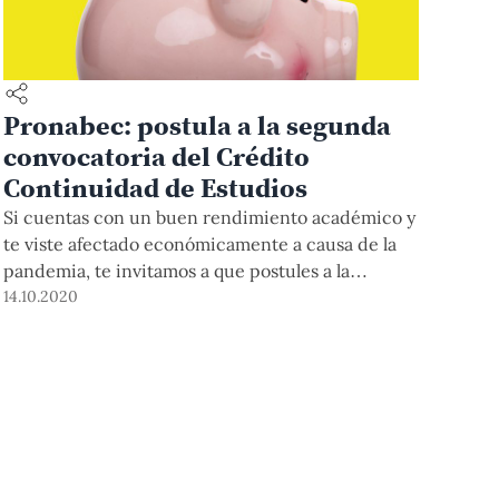
Pronabec: postula a la segunda
convocatoria del Crédito
Continuidad de Estudios
Si cuentas con un buen rendimiento académico y
te viste afectado económicamente a causa de la
pandemia, te invitamos a que postules a la
segunda convocatoria del crédito que ofrece
14.10.2020
Pronabec para seguir cursando tu carrera.
Conoce aquí los requisitos, beneficios y plazos.