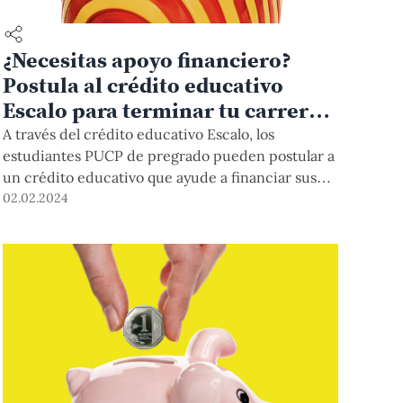
¿Necesitas apoyo financiero?
Postula al crédito educativo
Escalo para terminar tu carrera
PUCP
A través del crédito educativo Escalo, los
estudiantes PUCP de pregrado pueden postular a
un crédito educativo que ayude a financiar sus
últimos semestres. Pueden aplicar estudiantes de
02.02.2024
54 carreras que cumplan con ciertos criterios
académicos. ¿Tienes dudas? Participa en la charla
virtual que tendremos este lunes 5 de febrero a
las 7 p.m.