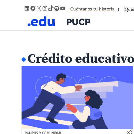
LinkedIn
Facebook
X
Instagram
TikTok
Spotify
YouTube
Cuéntanos tu historia
Qui
Crédito educativ
CAMPUS Y COMUNIDAD