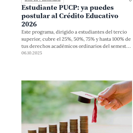
Estudiante PUCP: ya puedes
postular al Crédito Educativo
2026
Este programa, dirigido a estudiantes del tercio
superior, cubre el 25%, 50%, 75% y hasta 100% de
tus derechos académicos ordinarios del semestre
2026-1 y 2026-2, y tienes la posibilidad de
06.10.2025
pagarlos cuando culmines la carrera de pregrado.
Conoce los requisitos, procedimiento e
información para acceder a este beneficio.