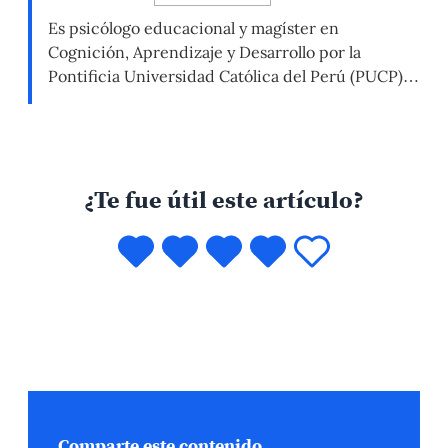
Es psicólogo educacional y magíster en
Cognición, Aprendizaje y Desarrollo por la
Pontificia Universidad Católica del Perú (PUCP).
Actualmente, se desempeña como director en la
Dirección de Asuntos Académicos de la PUCP. Ha
sido jefe de la Oficina de Gestión Curricular y
Evaluación Académica, donde fue responsable de
¿Te fue útil este artículo?
la actualización de los planes de estudios […]
Comparte este contenido